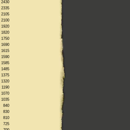
2430
2335
2105
2100
1920
1820
1750
1690
1615
1590
1585
1485
1375
1320
1190
1070
1035
840
830
810
725
700