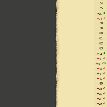
74
75
+1
76
-1
77
78
79
80
81
82
83
+1
84
-1
85
+15
86
-1
87
-1
88
-1
89
90
-2
91
-1
92
-1
93
-1
94