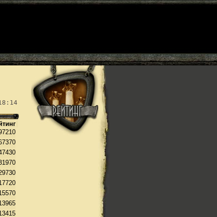
18:14
йтинг
97210
67370
47430
31970
29730
17720
15570
13965
13415