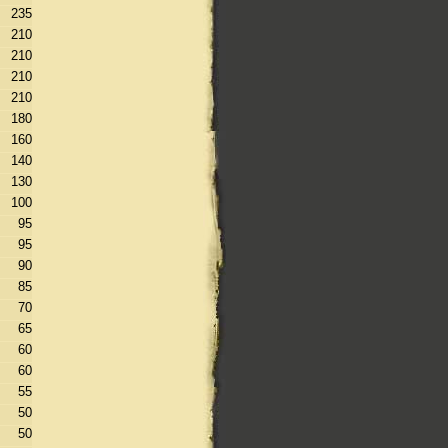
235
210
210
210
210
180
160
140
130
100
95
95
90
85
70
65
60
60
55
50
50