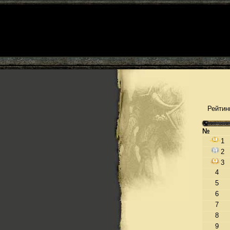
Рейтин
№
1
2
3
4
5
6
7
8
9