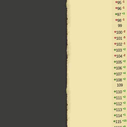
-1
95
-1
96
+3
97
-1
98
99
-2
100
-5
101
-1
102
+2
103
-2
104
+2
105
+2
106
+4
107
+2
108
109
+2
110
+2
111
+2
112
+3
113
+1
114
+15
115
+9