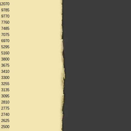
12070
9785
9770
7760
7485
7075
6970
5295
5160
3800
3675
3410
3300
3255
3135
3095
2810
2775
2740
2625
2500