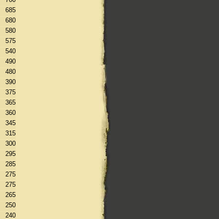
685
680
580
575
540
490
480
390
375
365
360
345
315
300
295
285
275
275
265
250
240