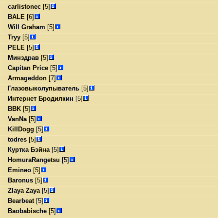
carlistonec
[5]
BALE
[6]
Will Graham
[5]
Tryy
[5]
PELE
[5]
Минздрав
[5]
Capitan Price
[5]
Armageddon
[7]
Глазовыколупыватель
[5]
Интернет Бродилкин
[5]
BBK
[5]
VanNa
[5]
KillDogg
[5]
todres
[5]
Куртка Бэйна
[5]
HomuraRangetsu
[5]
Emineo
[5]
Baronus
[5]
Zlaya Zaya
[5]
Bearbeat
[5]
Baobabische
[5]