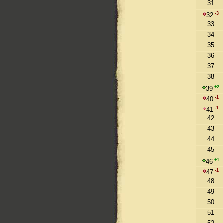
31
-3
32
33
34
35
36
37
38
+2
39
-1
40
-1
41
42
43
44
45
+1
46
-1
47
48
49
50
51
52