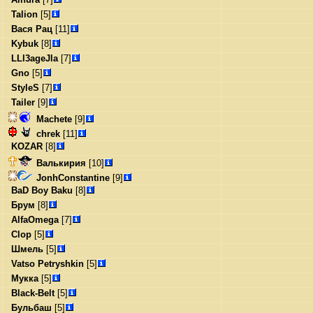
Talion
[5]
Вася Рац
[11]
Kybuk
[8]
LLl3ageJla
[7]
Gno
[5]
StyleS
[7]
Tailer
[9]
Machete
[9]
chrek
[11]
KOZAR
[8]
Валькирия
[10]
JonhConstantine
[9]
BaD Boy Baku
[8]
Брум
[8]
AlfaOmega
[7]
Clop
[5]
Шмель
[5]
Vatso Petryshkin
[5]
Мукка
[5]
Black-Belt
[5]
Бульбаш
[5]