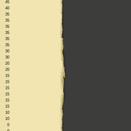
45
40
35
35
35
35
35
35
30
30
20
20
15
15
15
15
15
15
10
10
0
0