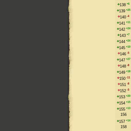
+6
138
+25
139
-4
140
+11
141
+24
142
+7
143
+24
144
+10
145
-5
146
+27
147
-8
148
+18
149
-11
150
-8
151
-5
152
+20
153
+15
154
+13
155
156
+14
157
158