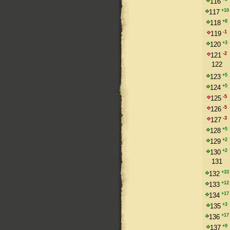
116
+10
117
+8
118
-1
119
+3
120
-2
121
122
+5
123
+5
124
-5
125
-5
126
-3
127
+5
128
+2
129
+2
130
131
+33
132
+12
133
+17
134
+3
135
+17
136
+9
137