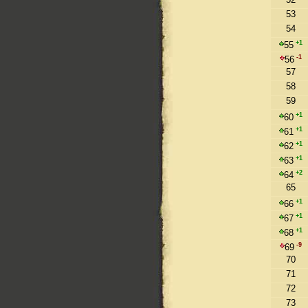
53
54
+1
55
-1
56
57
58
59
+1
60
+1
61
+1
62
+1
63
+2
64
65
+1
66
+1
67
+1
68
-9
69
70
71
72
73