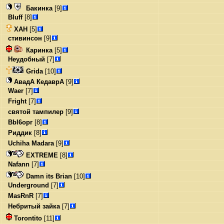
Бакинка
[9]
Bluff
[8]
ХАН
[5]
стивинсон
[9]
Каринка
[5]
Неудобный
[7]
Grida
[10]
АвадА КедаврА
[9]
Waer
[7]
Fright
[7]
святой тампилер
[9]
Bbl6opr
[8]
Риддик
[8]
Uchiha Madara
[9]
EXTREME
[8]
Nafann
[7]
Damn its Brian
[10]
Underground
[7]
MasRnR
[7]
Небритый зайка
[7]
Torontito
[11]