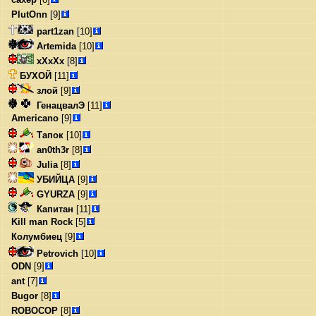
PlutOnn
[9]
part1zan
[10]
Artemida
[10]
xXxXx
[8]
БУХОЙ
[11]
злой
[9]
ГенацвалЭ
[11]
Americano
[9]
Тапок
[10]
an0th3r
[8]
Julia
[8]
УБИЙЦА
[9]
GYURZA
[9]
Капитан
[11]
Kill man Rock
[5]
Колумбиец
[9]
Petrovich
[10]
ODN
[9]
ant
[7]
Bugor
[8]
ROBOCOP
[8]