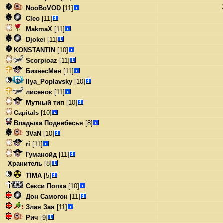
NooBoVOD
[11]
Cleo
[11]
MakmaX
[11]
Djokei
[11]
KONSTANTIN
[10]
Scorpioaz
[11]
БизнесМен
[11]
Ilya_Poplavsky
[10]
лисенок
[11]
Мутный тип
[10]
Capitals
[10]
Владыка Поднебесья
[8]
3VaN
[10]
ri
[11]
Гуманойд
[11]
Хранитель
[8]
TIMA
[5]
Секси Попка
[10]
Дон Самогон
[11]
Злая Зая
[11]
Рич
[9]