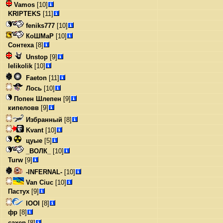
Vamos
[10]
KRIPTEKS
[11]
feniks777
[10]
КоШМаР
[10]
Сонтеха
[8]
Unstop
[9]
lelikolik
[10]
Faeton
[11]
Лось
[10]
Попен Шлепен
[9]
кипеловв
[9]
Избранный
[8]
Kvant
[10]
цуые
[5]
_ВОЛК_
[10]
Turw
[9]
-INFERNAL-
[10]
Van Ciuc
[10]
Пастух
[9]
IOOI
[8]
фр
[8]
caxep
[8]