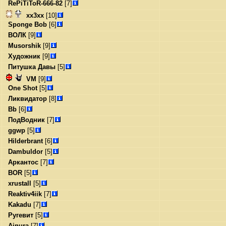
RePiTiToR-666-82
[7]
xx3xx
[10]
Sponge Bob
[6]
ВОЛК
[9]
Musorshik
[9]
Художник
[9]
Питушка Давы
[5]
VM
[9]
One Shot
[5]
Ликвидатор
[8]
Bb
[6]
ПодВодник
[7]
ggwp
[5]
Hilderbrant
[6]
Dambuldor
[5]
Аркантос
[7]
BOR
[5]
xrustall
[5]
Reaktiv4iik
[7]
Kakadu
[7]
Ругевит
[5]
Ainura
[7]