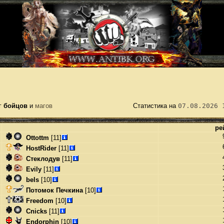
г
бойцов
и
магов
Статистика на
07.08.2026 
ре
Ottottm
[11]
HostRider
[11]
Стеклодув
[11]
Evily
[11]
bels
[10]
Потомок Печкина
[10]
Freedom
[10]
Cnicks
[11]
Endorphin
[10]