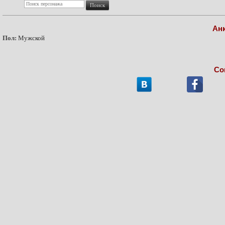
Ан
Пол:
Мужской
Со