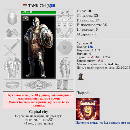
TANK-704
[8]
Сила:
10
296/296
Ловкость:
35
Интуиция:
17
Выносливость:
36
Интеллект:
0
Мудрость:
0
Уровень: 8
Побед:
126
Поражений: 109
Ничьих: 0
Турниры:
164
/
254
Башня смерти:
8
Место рождения:
Capital city
День рождения персонажа: 22.10.202
Подарки:
Персонаж младше 10 уровня, заблокирован
или неактивен долгое время
Может быть безвозвратно удалён из базы
данных.
Capital city
Персонаж не в клубе, но был тут:
26.03.2026 16:55
Нажмите сюда, чтобы увидеть все по
(4 мес. 2 нед. назад)