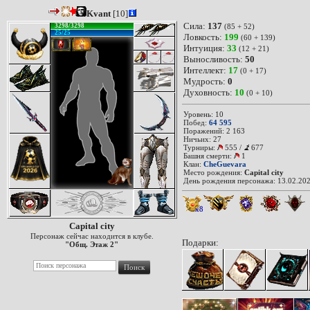
Kvant
[10]
Сила:
137
3298/3298
(85 + 52)
25/25
Ловкость:
199
(60 + 139)
Интуиция:
33
(12 + 21)
Выносливость:
50
Интеллект:
17
(0 + 17)
Мудрость:
0
Духовность:
10
(0 + 10)
Уровень: 10
Побед:
64 595
Поражений: 2 163
Ничьих: 27
Турниры:
555
/
677
Башня смерти:
1
Клан:
CheGuevara
Место рождения:
Capital city
День рождения персонажа: 13.02.202
x8
Capital city
Персонаж сейчас находится в клубе.
Подарки:
"Общ. Этаж 2"