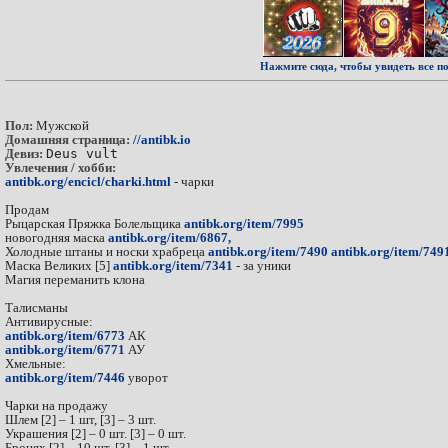
Нажмите сюда, чтобы увидеть все по
Пол:
Мужской
Домашняя страница:
//antibk.io
Девиз:
Deus vult
Увлечения / хобби:
antibk.org/encicl/charki.html
- чарки
Продам
Рыцарская Пряжка Болельщика
antibk.org/item/7995
новогодняя маска
antibk.org/item/6867,
Холодные штаны и носки храбреца
antibk.org/item/7490
antibk.org/item/749
Маска Великих [5]
antibk.org/item/7341
- за уники
Магия переманить клона
Талисманы
Антивирусные:
antibk.org/item/6773
АК
antibk.org/item/6771
АУ
Хмельные:
antibk.org/item/7446
уворот
Чарки на продажу
Шлем [2] – 1 шт, [3] – 3 шт.
Украшения [2] – 0 шт. [3] – 0 шт.
Бронях [2] – 10 шт. [3] – 1 шт.