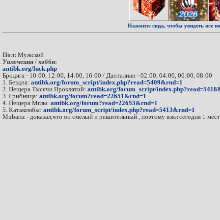
Нажмите сюда, чтобы увидеть все по
Пол:
Мужской
Увлечения / хобби:
antibk.org/luck.php
Бродяга - 10:00, 12:00, 14:00, 16:00 / Данталиан - 02:00, 04:00, 06:00, 08:00
1. Бездна:
antibk.org/forum_script/index.php?read=5409&rnd=1
2. Пещера Тысячи Проклятий:
antibk.org/forum_script/index.php?read=541
3. Грибница:
antibk.org/forum?read=22651&rnd=1
4. Пещера Мглы:
antibk.org/forum?read=22653&rnd=1
5. Катакомбы:
antibk.org/forum_script/index.php?read=5413&rnd=1
Mubariz - доказал,что он смелый и решительный , поэтому взял сегодня 1 мест