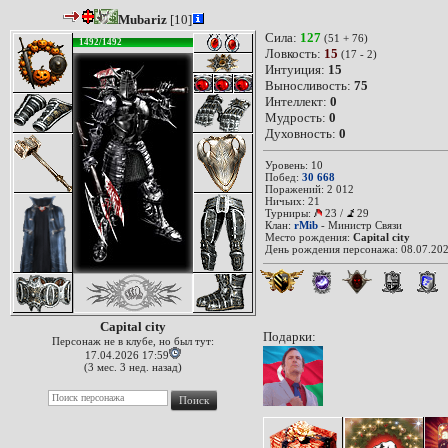
Mubariz
[10]
Сила:
127
(51 + 76)
1492/1492
Ловкость:
15
(17 - 2)
Интуиция:
15
Выносливость:
75
Интеллект:
0
Мудрость:
0
Духовность:
0
Уровень: 10
Побед:
30 668
Поражений: 2 012
Ничьих: 21
Турниры:
23
/
29
Клан:
rMib
- Министр Связи
Место рождения:
Capital city
День рождения персонажа: 08.07.202
Capital city
Подарки:
Персонаж не в клубе, но был тут:
17.04.2026 17:59
(3 мес. 3 нед. назад)