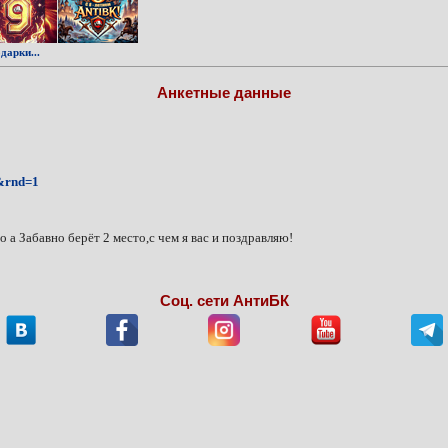
дарки...
Анкетные данные
8&rnd=1
о а Забавно берёт 2 место,с чем я вас и поздравляю!
Соц. сети АнтиБК