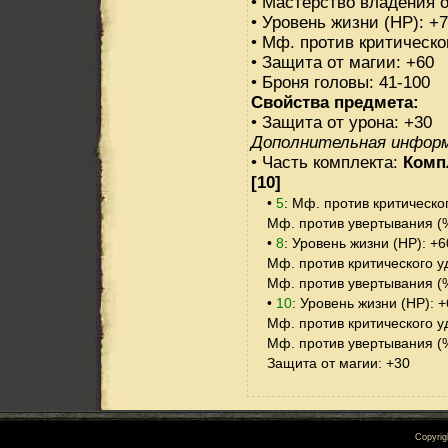
• Мастерство владения 
• Уровень жизни (HP): +
• Мф. против критическо
• Защита от магии: +60
• Броня головы: 41-100
Свойства предмета:
• Защита от урона: +30
Дополнительная инфор
• Часть комплекта:
Комп
[10]
•
5
: Мф. против критическо
Мф. против увертывания (%
•
8
: Уровень жизни (HP): +6
Мф. против критического уд
Мф. против увертывания (%
•
10
: Уровень жизни (HP): 
Мф. против критического уд
Мф. против увертывания (%
Защита от магии: +30
Copyrig