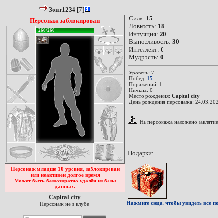
Зонт1234
[7]
Сила:
15
Персонаж заблокирован
Ловкость:
18
260/260
Интуиция:
20
Выносливость:
30
Интеллект:
0
Мудрость:
0
Уровень: 7
Побед:
15
Поражений: 1
Ничьих: 0
Место рождения:
Capital city
День рождения персонажа: 24.03.202
На персонажа наложено заклятие
Подарки:
Персонаж младше 10 уровня, заблокирован
или неактивен долгое время
Может быть безвозвратно удалён из базы
данных.
Capital city
Нажмите сюда, чтобы увидеть все по
Персонаж не в клубе