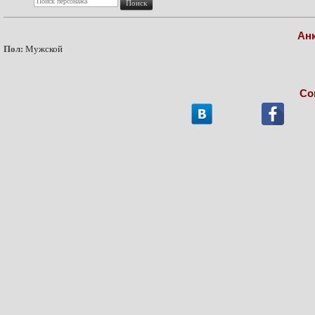
Ан
Пол:
Мужской
Со