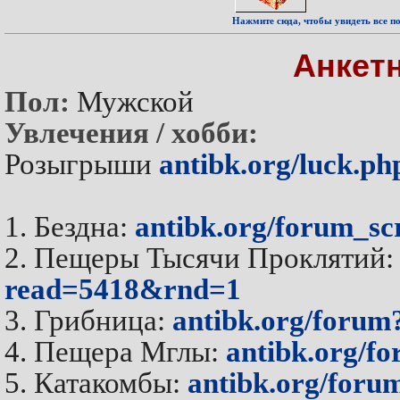
Нажмите сюда, чтобы увидеть все по
Анкет
Пол:
Мужской
Увлечения / хобби:
Розыгрыши
antibk.org/luck.ph
1. Бездна:
antibk.org/forum_s
2. Пещеры Тысячи Проклятий
read=5418&rnd=1
3. Грибница:
antibk.org/foru
4. Пещера Мглы:
antibk.org/
5. Катакомбы:
antibk.org/foru