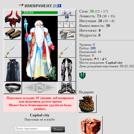
ИМПИЧМЕНТ
[8]
Сила:
30
(13 + 17)
456/456
Ловкость:
73
(38 + 35)
Интуиция:
26
(18 + 8)
Выносливость:
30
Интеллект:
0
Мудрость:
0
Уровень: 8
Побед:
289
Поражений: 44
Ничьих: 0
Турниры:
0
/
6
Место рождения:
Capital city
День рождения персонажа: 06.02.202
Подарки:
Персонаж младше 10 уровня, заблокирован
или неактивен долгое время
Может быть безвозвратно удалён из базы
данных.
Capital city
Персонаж не в клубе