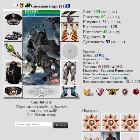
Снежный Барс
[11]
Сила:
125
1983/1983
(18 + 107)
642/642
Ловкость:
80
(27 + 53)
Интуиция:
31
(17 + 14)
Выносливость:
125
Интеллект:
40
(1 + 39)
Мудрость:
0
Духовность:
52
(40 + 12)
Уровень: 11
Побед:
53 072
Поражений: 1 947
Ничьих: 9
Турниры:
1295
/
1042
Гвардеец - Гвардия Равновесия
Клан:
Sanctuary
-
глава клана
Место рождения:
Capital city
День рождения персонажа: 15.11.202
x33
Capital city
Персонаж не в клубе, но был тут:
Подарки:
07.08.2026 09:44
(3 ч. 28 мин. назад)