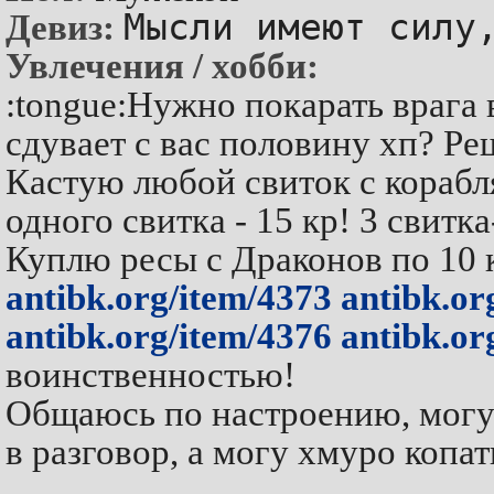
Мысли имеют силу
Девиз:
Увлечения / хобби:
:tongue:Нужно покарать врага
сдувает с вас половину хп? Реш
Кастую любой свиток с корабл
одного свитка - 15 кр! 3 свитк
Куплю ресы с Драконов по 10 к
antibk.org/item/4373
antibk.or
antibk.org/item/4376
antibk.or
воинственностью!
Общаюсь по настроению, могу 
в разговор, а могу хмуро копа