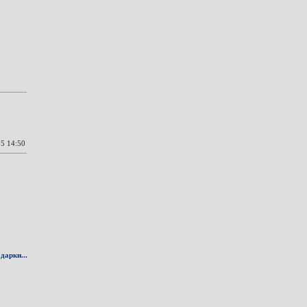
5 14:50
дарки...