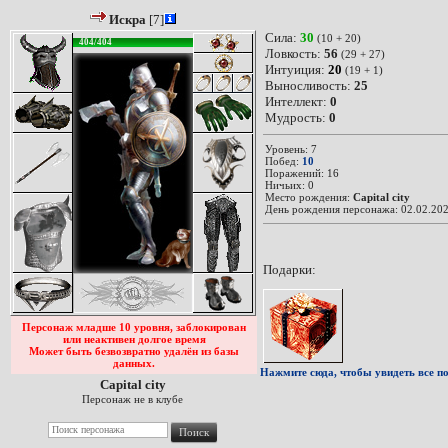
Искра
[7]
Сила:
30
(10 + 20)
404/404
Ловкость:
56
(29 + 27)
Интуиция:
20
(19 + 1)
Выносливость:
25
Интеллект:
0
Мудрость:
0
Уровень: 7
Побед:
10
Поражений: 16
Ничьих: 0
Место рождения:
Capital city
День рождения персонажа: 02.02.202
Подарки:
Персонаж младше 10 уровня, заблокирован
или неактивен долгое время
Может быть безвозвратно удалён из базы
данных.
Нажмите сюда, чтобы увидеть все по
Capital city
Персонаж не в клубе