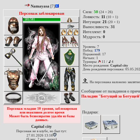
Namayasa
[7]
Сила:
50
(24 + 26)
Персонаж заблокирован
Ловкость:
11
(10 + 1)
581/581
Интуиция:
21
(20 + 1)
Выносливость:
31
Интеллект:
0
Мудрость:
0
Уровень: 7
Побед:
179
Поражений: 17
Ничьих: 1
Турниры:
11
/
4
Место рождения:
Capital city
День рождения персонажа: 05.05.202
На персонажа наложено заклятие
Сообщение от паладинов о причи
Паладин "Бегущий за Бегуще
Персонаж младше 10 уровня, заблокирован
Подарки:
или неактивен долгое время
Может быть безвозвратно удалён из базы
данных.
Capital city
Персонаж не в клубе, но был тут:
27.01.2026 13:16
(6 мес. 2 нед. назад)