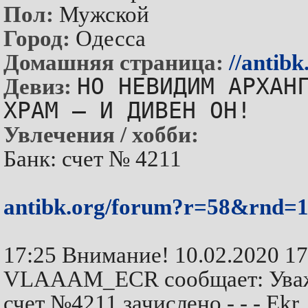
Пол:
Мужской
Город:
Одесса
Домашняя страница:
//antibk
НО НЕВИДИМ АРХАН
Девиз:
ХРАМ – И ДИВЕН ОН!
Увлечения / хобби:
Банк: счет № 4211
antibk.org/forum?r=58&rnd=
17:25 Внимание! 10.02.2020 1
VLAAAM_ECR сообщает: Уважа
счет №4211 зачислено - - - Ekr