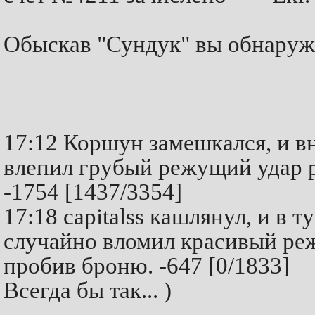
Обыскав "Сундук" вы обнаружи
17:12 Коршун замешкался, и в
влепил грубый режущий удар р
-1754 [1437/3354]
17:18 capitalss кашлянул, и в 
случайно вломил красивый ре
пробив броню. -647 [0/1833]
Всегда бы так... )