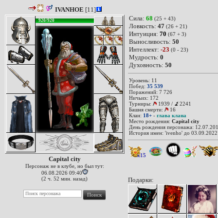
IVANHOE
[11]
Сила:
68
(25 + 43)
920/920
Ловкость:
47
(26 + 21)
Интуиция:
70
(67 + 3)
Выносливость:
50
Интеллект:
-23
(0 - 23)
Мудрость:
0
Духовность:
50
Уровень: 11
Побед:
35 539
Поражений: 7 726
Ничьих: 172
Турниры:
1939
/
2241
Башня смерти:
16
Клан:
18+
-
глава клана
Место рождения:
Capital city
День рождения персонажа: 12.07.201
История имен: 'ivenho' до 03.09.2022
x15
Capital city
Персонаж не в клубе, но был тут:
06.08.2026 09:40
(2 ч. 52 мин. назад)
Подарки: