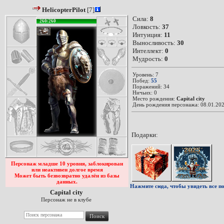
HelicopterPilot
[7]
Сила:
8
260/260
Ловкость:
37
Интуиция:
11
Выносливость:
30
Интеллект:
0
Мудрость:
0
Уровень: 7
Побед:
55
Поражений: 34
Ничьих: 0
Место рождения:
Capital city
День рождения персонажа: 08.01.202
Подарки:
Персонаж младше 10 уровня, заблокирован
или неактивен долгое время
Может быть безвозвратно удалён из базы
данных.
Нажмите сюда, чтобы увидеть все по
Capital city
Персонаж не в клубе