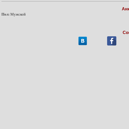
Ан
Пол:
Мужской
Со