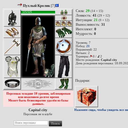
Пухлый Кролик
[7]
Сила:
29
(14 + 15)
525/525
Ловкость:
41
(29 + 12)
Интуиция:
21
(9 + 12)
Выносливость:
31
Интеллект:
0
Мудрость:
0
Уровень: 7
Побед:
21
Поражений: 22
Ничьих: 2
Турниры:
0
/
2
Место рождения:
Capital city
День рождения персонажа: 18.09.202
Подарки:
Персонаж младше 10 уровня, заблокирован
или неактивен долгое время
Может быть безвозвратно удалён из базы
данных.
Capital city
Нажмите сюда, чтобы увидеть все по
Персонаж не в клубе