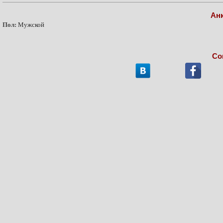
Ан
Пол:
Мужской
Со