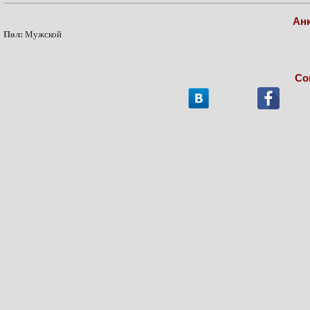
Ан
Пол:
Мужской
Со