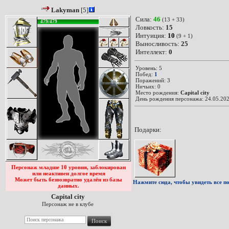
Lakyman
[5]
Сила:
46
(13 + 33)
479/479
Ловкость:
15
Интуиция:
10
(9 + 1)
Выносливость:
25
Интеллект:
0
Уровень: 5
Побед:
1
Поражений: 3
Ничьих: 0
Место рождения:
Capital city
День рождения персонажа: 24.05.202
Подарки:
Персонаж младше 10 уровня, заблокирован
или неактивен долгое время
Может быть безвозвратно удалён из базы
Нажмите сюда, чтобы увидеть все по
данных.
Capital city
Персонаж не в клубе