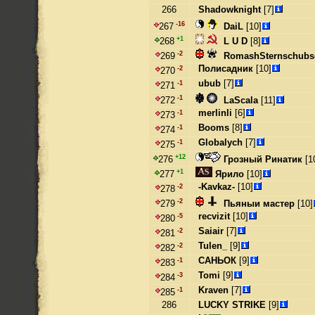
266
Shadowknight
[7]
-16
DaiL
[10]
267
+1
L U D
[8]
268
-2
RomashSternschubs
269
Полисадник
[10]
-2
270
ubub
[7]
-1
271
-1
LaScala
[11]
272
merlinli
[6]
-1
273
Booms
[8]
-1
274
Globalych
[7]
-1
275
+12
Грозный Ринатик
[1
276
+1
Ярило
[10]
277
-Kavkaz-
[10]
-2
278
-2
Пьяныи мастер
[10]
279
recvizit
[10]
-5
280
Saiair
[7]
-2
281
Tulen_
[9]
-2
282
САНЬОК
[9]
-1
283
Tomi
[9]
-3
284
Kraven
[7]
-1
285
286
LUCKY STRIKE
[9]