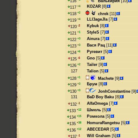
Валькирия
[10]
116
KOZAR
[8]
+4
117
+2
chrek
[11]
118
LLl3ageJla
[7]
+4
119
Kybuk
[8]
-2
120
StyleS
[7]
+1
121
Ainura
[7]
+3
122
Вася Рац
[11]
+3
123
Ругевит
[5]
+6
124
Gno
[5]
-6
125
Tailer
[9]
+2
126
127
Talion
[5]
+1
Machete
[9]
128
Брум
[8]
+3
129
+3
JonhConstantine
[9]
130
131
BaD Boy Baku
[8]
AlfaOmega
[7]
-1
132
Шмель
[5]
+12
133
Ромкола
[5]
+15
134
HomuraRangetsu
[5]
+38
135
ABECEDAR
[5]
+12
136
Will Graham
[5]
-1
137