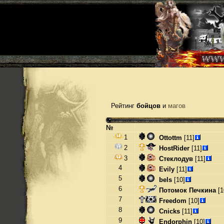
Рейтинг
бойцов
и
магов
№
1
Ottottm
[11]
2
HostRider
[11]
3
Стеклодув
[11]
4
Evily
[11]
5
bels
[10]
6
Потомок Печкина
[1
7
Freedom
[10]
8
Cnicks
[11]
9
Endorphin
[10]