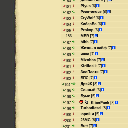
180
Plyus
[6]
-3
181
Реактивчик
[6]
+1
182
CryWolf
[6]
-3
183
КиберБо
[6]
-2
184
Prokop
[6]
-1
185
186
MER
[7]
hibb
[7]
+6
187
Жизнь в кайф
[7]
+3
188
инка
[7]
+3
189
Mizobba
[7]
-1
190
Kirillosik
[7]
-1
191
ЗлоПлоти
[7]
-4
192
БПС
[7]
-6
193
ДрэйК
[8]
+10
194
Сонный
[6]
+3
195
Бумс
[5]
+1
196
+3
KiberPank
[8]
197
Turbodiesel
[8]
+8
198
юрий и
[5]
-3
199
23MG
[8]
-6
200
Butt
[7]
+6
201