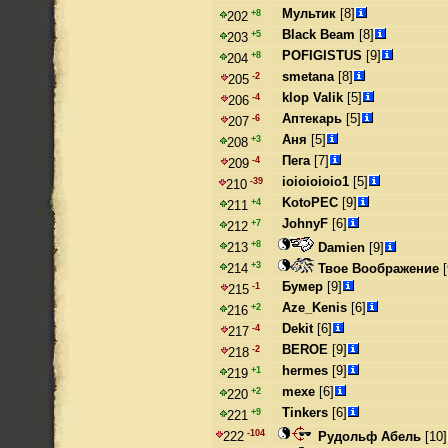
Мультик
[8]
+8
202
Black Beam
[8]
+5
203
POFIGISTUS
[9]
+8
204
smetana
[8]
-2
205
klop Valik
[5]
-4
206
Аптекарь
[5]
-6
207
Аня
[5]
+3
208
Пега
[7]
-4
209
ioioioioio1
[5]
-39
210
KotoPEC
[9]
+4
211
JohnyF
[6]
+7
212
+8
Damien
[9]
213
+3
Твое Воображение
[
214
Бумер
[9]
-1
215
Aze_Kenis
[6]
+2
216
Dekit
[6]
-4
217
BEROE
[9]
-2
218
hermes
[9]
+1
219
mexe
[6]
+2
220
Tinkers
[6]
+9
221
-104
Рудольф Абель
[10]
222