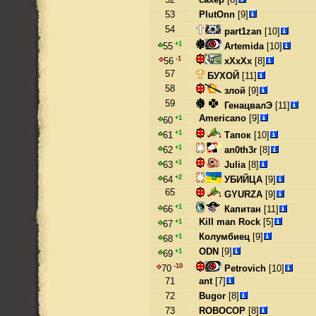
53
PlutOnn
[9]
54
part1zan
[10]
+1
Artemida
[10]
55
-1
xXxXx
[8]
56
57
БУХОЙ
[11]
58
злой
[9]
59
ГенацвалЭ
[11]
Americano
[9]
+1
60
+1
Тапок
[10]
61
+1
an0th3r
[8]
62
+1
Julia
[8]
63
+2
УБИЙЦА
[9]
64
65
GYURZA
[9]
+1
Капитан
[11]
66
Kill man Rock
[5]
+1
67
Колумбиец
[9]
+1
68
ODN
[9]
+1
69
-10
Petrovich
[10]
70
71
ant
[7]
72
Bugor
[8]
73
ROBOCOP
[8]