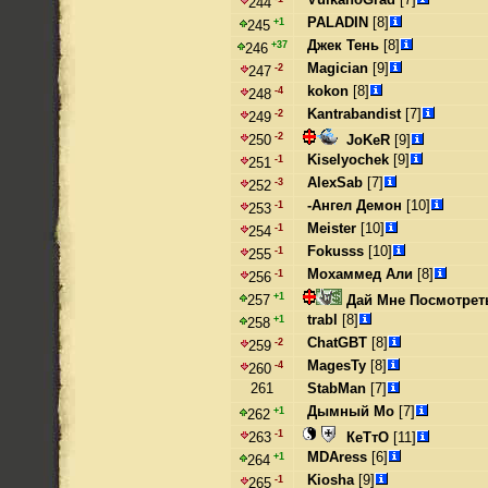
244
PALADIN
[8]
+1
245
Джек Тень
[8]
+37
246
Magician
[9]
-2
247
kokon
[8]
-4
248
Kantrabandist
[7]
-2
249
-2
JoKeR
[9]
250
Kiselyochek
[9]
-1
251
AlexSab
[7]
-3
252
-Ангел Демон
[10]
-1
253
Meister
[10]
-1
254
Fokusss
[10]
-1
255
Мохаммед Али
[8]
-1
256
+1
Дай Мне Посмотрет
257
trabl
[8]
+1
258
ChatGBT
[8]
-2
259
MagesTy
[8]
-4
260
261
StabMan
[7]
Дымный Мо
[7]
+1
262
-1
КеТтО
[11]
263
MDAress
[6]
+1
264
Kiosha
[9]
-1
265