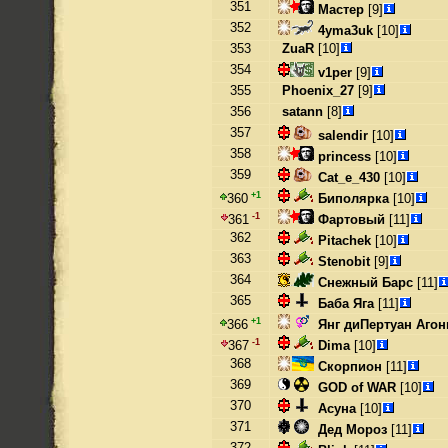
351
Мастер
[9]
352
4yma3uk
[10]
353
ZuaR
[10]
354
v1per
[9]
355
Phoenix_27
[9]
356
satann
[8]
357
salendir
[10]
358
princess
[10]
359
Cat_e_430
[10]
+1
Биполярка
[10]
360
-1
Фартовый
[11]
361
362
Pitachek
[10]
363
Stenobit
[9]
364
Снежный Барс
[11]
365
Баба Яга
[11]
+1
Янг диПертуан Агон
366
-1
Dima
[10]
367
368
Скорпион
[11]
369
GOD of WAR
[10]
370
Асуна
[10]
371
Дед Мороз
[11]
372