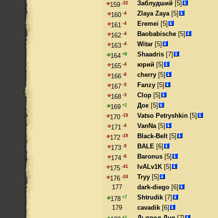
Заблудший
[5]
-22
159
Zlaya Zaya
[5]
-4
160
Eremei
[5]
-4
161
Baobabische
[5]
-4
162
Witar
[5]
-4
163
Shaadris
[7]
+8
164
юрий
[5]
-4
165
cherry
[5]
-6
166
Fanzy
[5]
-5
167
Clop
[5]
-3
168
Док
[5]
+1
169
Vatso Petryshkin
[5]
-19
170
VanNa
[5]
-4
171
Black-Belt
[5]
-19
172
BALE
[6]
-9
173
Baronus
[5]
-6
174
IvALv1K
[5]
-41
175
Tryy
[5]
-24
176
177
dark-diego
[6]
Shtrudik
[7]
+7
178
179
cavadik
[6]
Дьявол Дня
[7]
+1