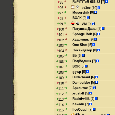
RePiTiToR-666-82
[7]
-1
95
-1
xx3xx
[10]
96
Musorshik
[9]
+2
97
ВОЛК
[9]
-1
98
+2
VM
[9]
99
Питушка Давы
[5]
-4
100
Sponge Bob
[6]
-1
101
Художник
[9]
-4
102
One Shot
[5]
+2
103
Ликвидатор
[8]
-2
104
Bb
[6]
+2
105
ПодВодник
[7]
+2
106
BOR
[5]
+6
107
ggwp
[5]
+3
108
Hilderbrant
[6]
+1
109
Dambuldor
[5]
-1
110
Аркантос
[7]
+1
111
xrustall
[5]
+2
112
Reaktiv4iik
[7]
+3
113
Kakadu
[7]
+1
114
lIceQuadl
[7]
+2
115
+8