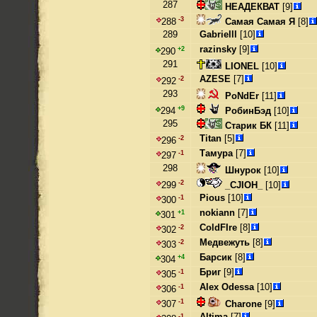
287
НЕАДЕКВАТ
[9]
-3
Самая Самая Я
[8]
288
289
Gabrielll
[10]
razinsky
[9]
+2
290
291
LIONEL
[10]
AZESE
[7]
-2
292
293
PoNdEr
[11]
+9
РобинБэд
[10]
294
295
Старик БК
[11]
Titan
[5]
-2
296
Тамура
[7]
-1
297
298
Шнурок
[10]
-2
_CJIOH_
[10]
299
Pious
[10]
-1
300
nokiann
[7]
+1
301
ColdFIre
[8]
-2
302
Медвежуть
[8]
-2
303
Барсик
[8]
+4
304
Бриг
[9]
-1
305
Alex Odessa
[10]
-1
306
-1
Charone
[9]
307
Altima
[7]
-1