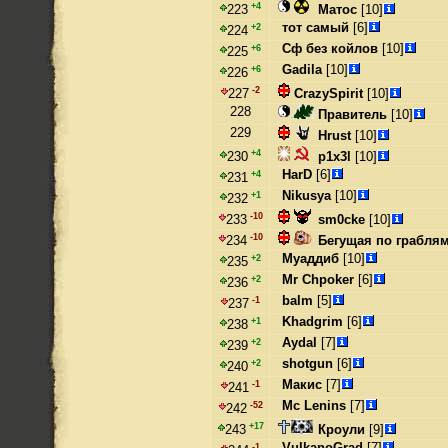
+4
Матос
[10]
223
тот самый
[6]
+2
224
Сф без койлов
[10]
+6
225
Gadila
[10]
+6
226
-2
CrazySpirit
[10]
227
228
Правитель
[10]
229
Hrust
[10]
+4
p1x3l
[10]
230
HarD
[6]
+4
231
Nikusya
[10]
+1
232
-10
sm0cke
[10]
233
-10
Бегущая по грабля
234
Муаддиб
[10]
+2
235
Mr Chpoker
[6]
+2
236
balm
[5]
-1
237
Khadgrim
[6]
+1
238
Aydal
[7]
+2
239
shotgun
[6]
+2
240
Макис
[7]
-1
241
Mc Lenins
[7]
-52
242
+17
Кроули
[9]
243
VulkanoGrad
[7]
-1