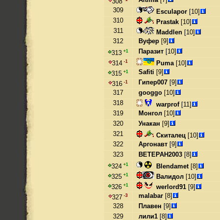
308
309
Esculapor
[10]
310
Prastak
[10]
311
Maddlen
[10]
312
Вуфер
[9]
Паразит
[10]
+1
313
-1
Puma
[10]
314
Safiti
[9]
+1
315
Гипер007
[9]
-1
316
317
googgo
[10]
318
warprof
[11]
319
Монгол
[10]
320
Унакан
[9]
321
Скиталец
[10]
322
Аргонавт
[9]
323
BETEPAH2003
[8]
+1
Blendamet
[8]
324
+1
Валидол
[10]
325
+1
werlord91
[9]
326
malabar
[8]
-3
327
328
Плавен
[9]
329
лили1
[8]