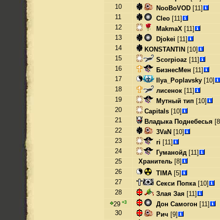
10
NooBoVOD
[11]
11
Cleo
[11]
12
MakmaX
[11]
13
Djokei
[11]
14
KONSTANTIN
[10]
15
Scorpioaz
[11]
16
БизнесМен
[11]
17
Ilya_Poplavsky
[10]
18
лисенок
[11]
19
Мутный тип
[10]
20
Capitals
[10]
21
Владыка Поднебесья
[8
22
3VaN
[10]
23
ri
[11]
24
Гуманойд
[11]
25
Хранитель
[8]
26
TIMA
[5]
27
Секси Попка
[10]
28
Злая Зая
[11]
+3
Дон Самогон
[11]
29
30
Рич
[9]