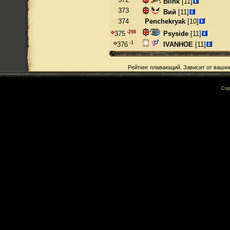
Blink
[11]
373
Вий
[11]
374
Penchekryak
[10]
-298
Psyside
[11]
375
-1
IVANHOE
[11]
376
Рейтинг плавающий. Зависит от ваших
Cop