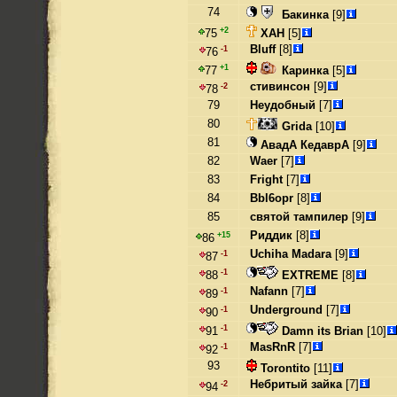
74
Бакинка
[9]
+2
ХАН
[5]
75
Bluff
[8]
-1
76
+1
Каринка
[5]
77
стивинсон
[9]
-2
78
79
Неудобный
[7]
80
Grida
[10]
81
АвадА КедаврА
[9]
82
Waer
[7]
83
Fright
[7]
84
Bbl6opr
[8]
85
святой тампилер
[9]
Риддик
[8]
+15
86
Uchiha Madara
[9]
-1
87
-1
EXTREME
[8]
88
Nafann
[7]
-1
89
Underground
[7]
-1
90
-1
Damn its Brian
[10]
91
MasRnR
[7]
-1
92
93
Torontito
[11]
Небритый зайка
[7]
-2
94