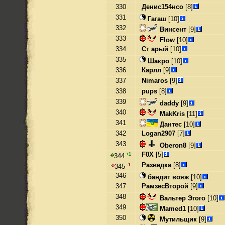
330
Денис154нсо
[8]
331
Гагаш
[10]
332
Винсент
[9]
333
Flow
[10]
334
Ст арый
[10]
335
Шакро
[10]
336
Карлл
[9]
337
Nimaros
[9]
338
pups
[8]
339
daddy
[9]
340
MakKris
[11]
341
Дантес
[10]
342
Logan2907
[7]
343
Oberon8
[9]
F0X
[5]
+1
344
Разведка
[8]
-1
345
346
бандит вояж
[10]
347
РамзесВторой
[9]
348
Вальтер Эгого
[10]
349
Mamed1
[10]
350
Мутильщик
[9]