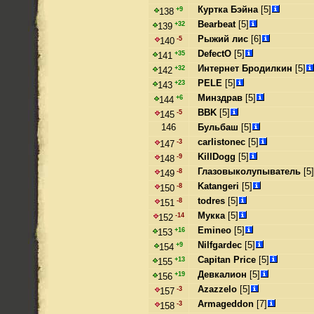
Куртка Бэйна
[5]
+9
138
Bearbeat
[5]
+32
139
Рыжий лис
[6]
-5
140
DefectO
[5]
+35
141
Интернет Бродилкин
[5]
+32
142
PELE
[5]
+23
143
Минздрав
[5]
+6
144
BBK
[5]
-5
145
146
Бульбаш
[5]
carlistonec
[5]
-3
147
KillDogg
[5]
-9
148
Глазовыколупыватель
[5]
-8
149
Katangeri
[5]
-8
150
todres
[5]
-8
151
Мукка
[5]
-14
152
Emineo
[5]
+16
153
Nilfgardec
[5]
+9
154
Capitan Price
[5]
+13
155
Девкалион
[5]
+19
156
Azazzelo
[5]
-3
157
Armageddon
[7]
-3
158