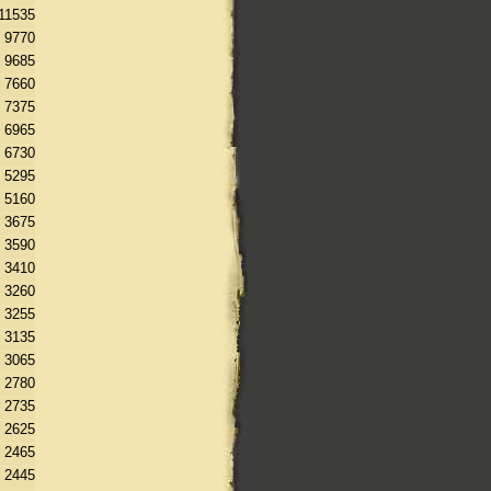
11535
9770
9685
7660
7375
6965
6730
5295
5160
3675
3590
3410
3260
3255
3135
3065
2780
2735
2625
2465
2445