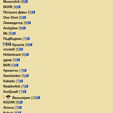
Musorshik
[9]
ВОЛК
[9]
Питушка Давы
[5]
One Shot
[5]
Ликвидатор
[8]
Andyjkee
[8]
Bb
[6]
ПодВодник
[7]
Кроули
[9]
xrustall
[5]
Hilderbrant
[6]
ggwp
[5]
BOR
[5]
Аркантос
[7]
Dambuldor
[5]
Kakadu
[7]
Reaktiv4iik
[7]
lIceQuadl
[7]
Валькирия
[10]
KOZAR
[8]
Ainura
[7]
Kybuk
[8]