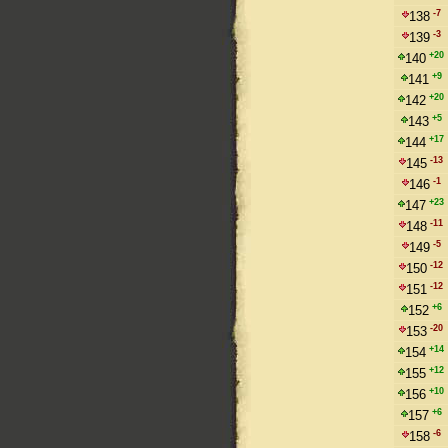
-7
138
-3
139
+20
140
+9
141
+20
142
+5
143
+17
144
-13
145
-1
146
+23
147
-11
148
-5
149
-12
150
-12
151
+6
152
-20
153
+14
154
+12
155
+10
156
+6
157
-6
158