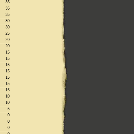
35
35
35
30
30
25
20
20
15
15
15
15
15
15
15
10
10
5
0
0
0
0