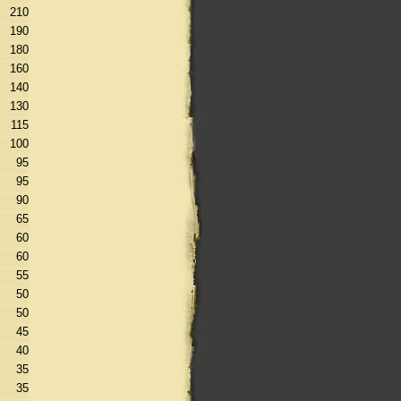
210
190
180
160
140
130
115
100
95
95
90
65
60
60
55
50
50
45
40
35
35