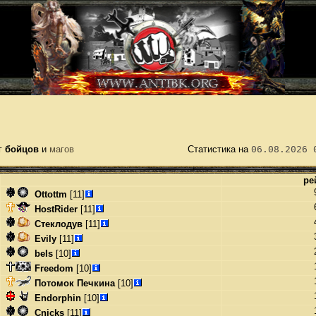
г
бойцов
и
магов
Статистика на
06.08.2026 
ре
Ottottm
[11]
HostRider
[11]
Стеклодув
[11]
Evily
[11]
bels
[10]
Freedom
[10]
Потомок Печкина
[10]
Endorphin
[10]
Cnicks
[11]