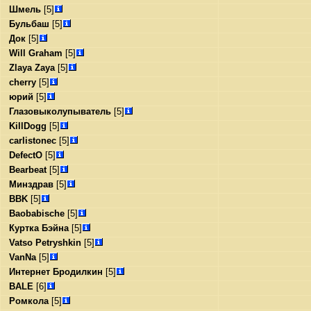
Шмель
[5]
Бульбаш
[5]
Док
[5]
Will Graham
[5]
Zlaya Zaya
[5]
cherry
[5]
юрий
[5]
Глазовыколупыватель
[5]
KillDogg
[5]
carlistonec
[5]
DefectO
[5]
Bearbeat
[5]
Минздрав
[5]
BBK
[5]
Baobabische
[5]
Куртка Бэйна
[5]
Vatso Petryshkin
[5]
VanNa
[5]
Интернет Бродилкин
[5]
BALE
[6]
Ромкола
[5]