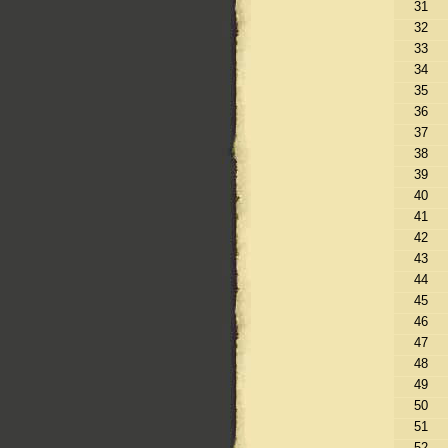
31
32
33
34
35
36
37
38
39
40
41
42
43
44
45
46
47
48
49
50
51
52