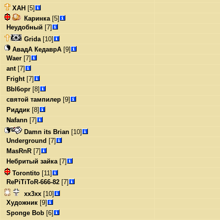
ХАН
[5]
Каринка
[5]
Неудобный
[7]
Grida
[10]
АвадА КедаврА
[9]
Waer
[7]
ant
[7]
Fright
[7]
Bbl6opr
[8]
святой тампилер
[9]
Риддик
[8]
Nafann
[7]
Damn its Brian
[10]
Underground
[7]
MasRnR
[7]
Небритый зайка
[7]
Torontito
[11]
RePiTiToR-666-82
[7]
xx3xx
[10]
Художник
[9]
Sponge Bob
[6]