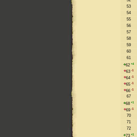
53
54
55
56
57
58
59
60
61
+4
62
-1
63
-1
64
-1
65
-1
66
67
+1
68
-1
69
70
71
72
+1
73