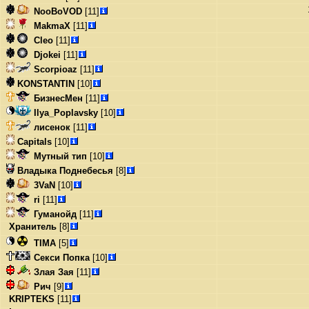
NooBoVOD
[11]
MakmaX
[11]
Cleo
[11]
Djokei
[11]
Scorpioaz
[11]
KONSTANTIN
[10]
БизнесМен
[11]
Ilya_Poplavsky
[10]
лисенок
[11]
Capitals
[10]
Мутный тип
[10]
Владыка Поднебесья
[8]
3VaN
[10]
ri
[11]
Гуманойд
[11]
Хранитель
[8]
TIMA
[5]
Секси Попка
[10]
Злая Зая
[11]
Рич
[9]
KRIPTEKS
[11]