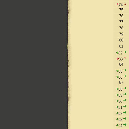
-1
74
75
76
77
78
79
80
81
+1
82
-1
83
84
+1
85
+2
86
87
+1
88
+1
89
+1
90
+1
91
+1
92
+1
93
+1
94