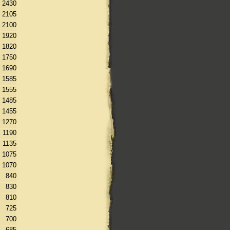
2430
2105
2100
1920
1820
1750
1690
1585
1555
1485
1455
1270
1190
1135
1075
1070
840
830
810
725
700
685