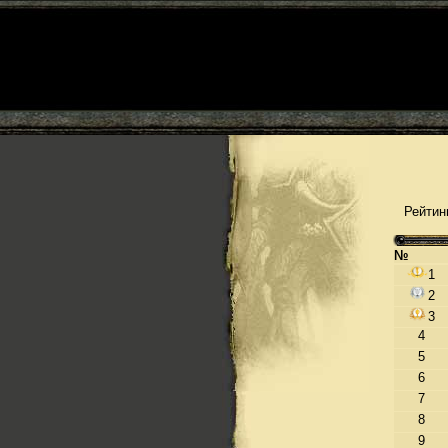
Рейтин
№
1
2
3
4
5
6
7
8
9