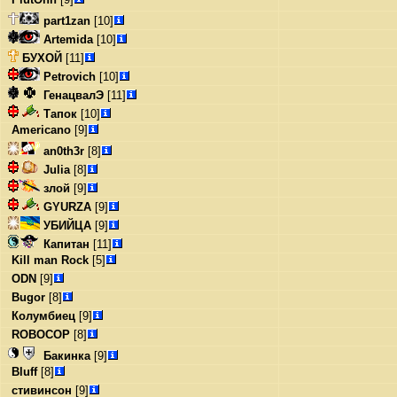
part1zan
[10]
Artemida
[10]
БУХОЙ
[11]
Petrovich
[10]
ГенацвалЭ
[11]
Тапок
[10]
Americano
[9]
an0th3r
[8]
Julia
[8]
злой
[9]
GYURZA
[9]
УБИЙЦА
[9]
Капитан
[11]
Kill man Rock
[5]
ODN
[9]
Bugor
[8]
Колумбиец
[9]
ROBOCOP
[8]
Бакинка
[9]
Bluff
[8]
стивинсон
[9]