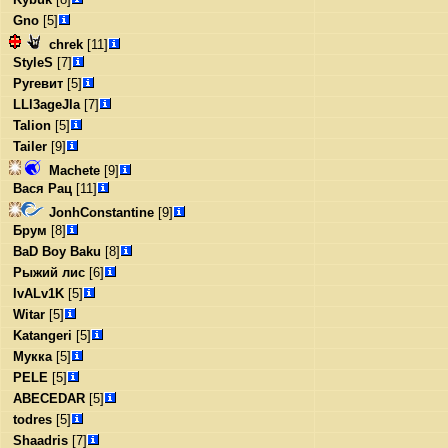
Gno
[5]
chrek
[11]
StyleS
[7]
Ругевит
[5]
LLl3ageJla
[7]
Talion
[5]
Tailer
[9]
Machete
[9]
Вася Рац
[11]
JonhConstantine
[9]
Брум
[8]
BaD Boy Baku
[8]
Рыжий лис
[6]
IvALv1K
[5]
Witar
[5]
Katangeri
[5]
Мукка
[5]
PELE
[5]
ABECEDAR
[5]
todres
[5]
Shaadris
[7]