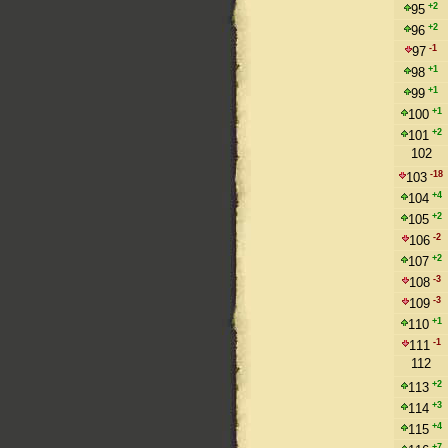
+2
95
+2
96
-1
97
+1
98
+1
99
+1
100
+2
101
102
-18
103
+4
104
+2
105
-2
106
+2
107
-3
108
-3
109
+1
110
-1
111
112
+2
113
+3
114
+4
115
+7