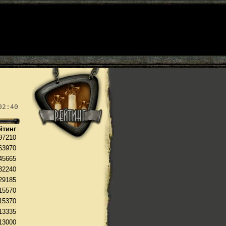
02:40
йтинг
97210
63970
45665
32240
29185
15570
15370
13335
13000