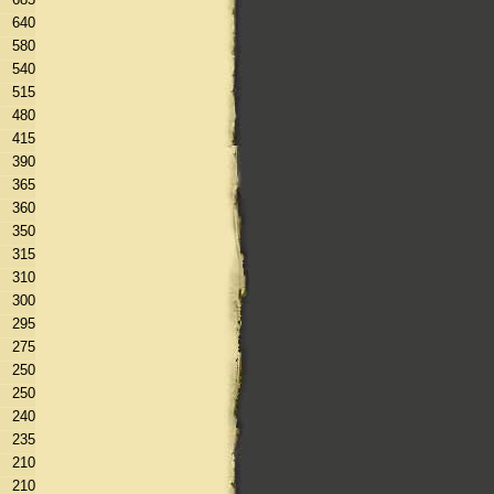
640
580
540
515
480
415
390
365
360
350
315
310
300
295
275
250
250
240
235
210
210