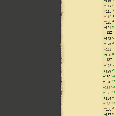
116
-3
117
-2
118
-1
119
-7
120
+4
121
122
+1
123
-4
124
-4
125
+2
126
127
-2
128
+5
129
+10
130
+28
131
+14
132
+10
133
+8
134
+12
135
-6
136
+4
137