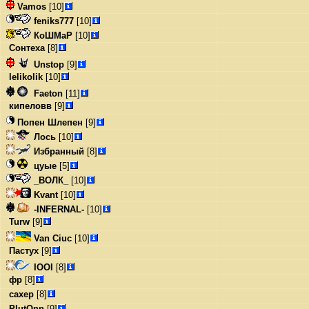
Vamos
[10]
feniks777
[10]
КоШМаР
[10]
Сонтеха
[8]
Unstop
[9]
lelikolik
[10]
Faeton
[11]
кипеловв
[9]
Попен Шлепен
[9]
Лось
[10]
Избранный
[8]
цуые
[5]
_ВОЛК_
[10]
Kvant
[10]
-INFERNAL-
[10]
Turw
[9]
Van Ciuc
[10]
Пастух
[9]
IOOI
[8]
фр
[8]
caxep
[8]
PlutOnn
[9]