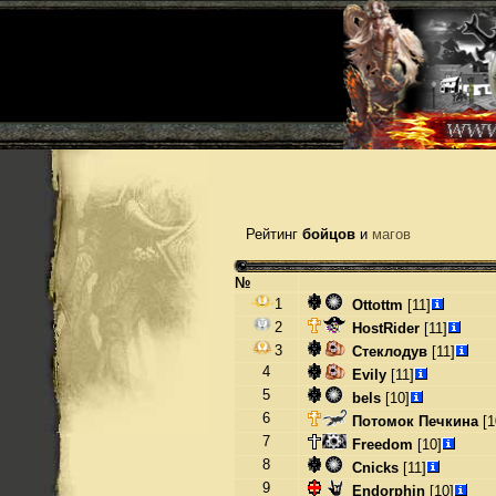
Рейтинг
бойцов
и
магов
№
1
Ottottm
[11]
2
HostRider
[11]
3
Стеклодув
[11]
4
Evily
[11]
5
bels
[10]
6
Потомок Печкина
[1
7
Freedom
[10]
8
Cnicks
[11]
9
Endorphin
[10]