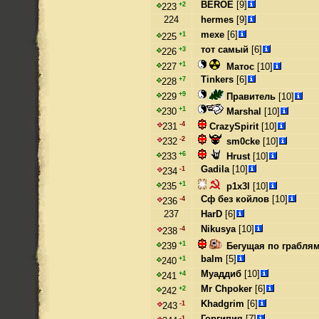
BEROE
[9]
+2
223
224
hermes
[9]
mexe
[6]
+1
225
тот самый
[6]
+3
226
+1
Матос
[10]
227
Tinkers
[6]
+7
228
+9
Правитель
[10]
229
+1
Marshal
[10]
230
-4
CrazySpirit
[10]
231
-2
sm0cke
[10]
232
+6
Hrust
[10]
233
Gadila
[10]
-1
234
+1
p1x3l
[10]
235
Сф без койлов
[10]
-4
236
237
HarD
[6]
Nikusya
[10]
-4
238
+1
Бегущая по грабля
239
balm
[5]
+1
240
Муаддиб
[10]
+4
241
Mr Chpoker
[6]
+2
242
Khadgrim
[6]
-1
243
Горгипия
[7]
-1