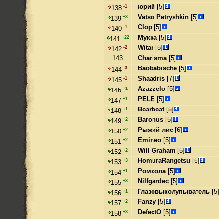
юрий
[5]
-1
138
Vatso Petryshkin
[5]
+3
139
Clop
[5]
-1
140
Мукка
[5]
+22
141
Witar
[5]
-2
142
143
Charisma
[5]
Baobabische
[5]
-3
144
Shaadris
[7]
-1
145
Azazzelo
[5]
+1
146
PELE
[5]
+1
147
Bearbeat
[5]
+1
148
Baronus
[5]
+2
149
Рыжий лис
[6]
+2
150
Emineo
[5]
+2
151
Will Graham
[5]
+2
152
HomuraRangetsu
[5]
+3
153
Ромкола
[5]
+1
154
Nilfgardec
[5]
+3
155
Глазовыколупыватель
[5]
+1
156
Fanzy
[5]
+2
157
DefectO
[5]
+3
158