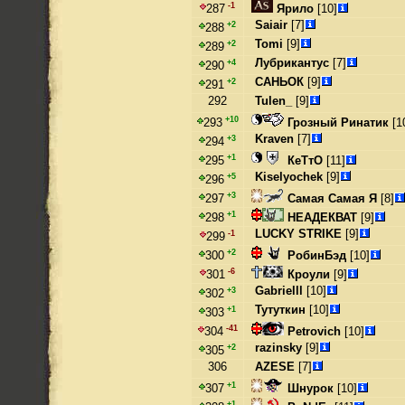
-1
Ярило
[10]
287
Saiair
[7]
+2
288
Tomi
[9]
+2
289
Лубрикантус
[7]
+4
290
САНЬОК
[9]
+2
291
292
Tulen_
[9]
+10
Грозный Ринатик
[1
293
Kraven
[7]
+3
294
+1
КеТтО
[11]
295
Kiselyochek
[9]
+5
296
+3
Самая Самая Я
[8]
297
+1
НЕАДЕКВАТ
[9]
298
LUCKY STRIKE
[9]
-1
299
+2
РобинБэд
[10]
300
-6
Кроули
[9]
301
Gabrielll
[10]
+3
302
Тутуткин
[10]
+1
303
-41
Petrovich
[10]
304
razinsky
[9]
+2
305
306
AZESE
[7]
+1
Шнурок
[10]
307
+1