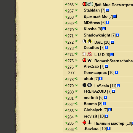
+2
Дай Мне Посмотрет
266
StabMan
[7]
+2
267
Дымный Мо
[7]
+2
268
MDAress
[6]
+2
269
Kiosha
[9]
+2
270
Shadowknight
[7]
+2
271
+2
DaiL
[10]
272
Deudlus
[7]
+2
273
+5
L U D
[8]
274
+1
RomashSternschubs
275
AlexSab
[7]
+2
276
277
Полисадник
[10]
ubub
[7]
+2
278
+2
LaScala
[11]
279
FREKAZOID
[7]
+2
280
merlinli
[6]
+2
281
Booms
[8]
+2
282
Globalych
[7]
+2
283
recvizit
[10]
+5
284
+3
Пьяныи мастер
[10]
285
-Kavkaz-
[10]
+1
286