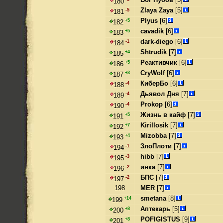
180
Zlaya Zaya
[5]
-5
181
Plyus
[6]
+5
182
cavadik
[6]
+5
183
dark-diego
[6]
-1
184
Shtrudik
[7]
+4
185
Реактивчик
[6]
+5
186
CryWolf
[6]
+3
187
КиберБо
[6]
-4
188
Дьявол Дня
[7]
-4
189
Prokop
[6]
-4
190
Жизнь в кайф
[7]
+5
191
Kirillosik
[7]
+7
192
Mizobba
[7]
+4
193
ЗлоПлоти
[7]
-1
194
hibb
[7]
-3
195
инка
[7]
-2
196
БПС
[7]
-2
197
198
MER
[7]
smetana
[8]
+14
199
Аптекарь
[5]
+8
200
POFIGISTUS
[9]
+8
201