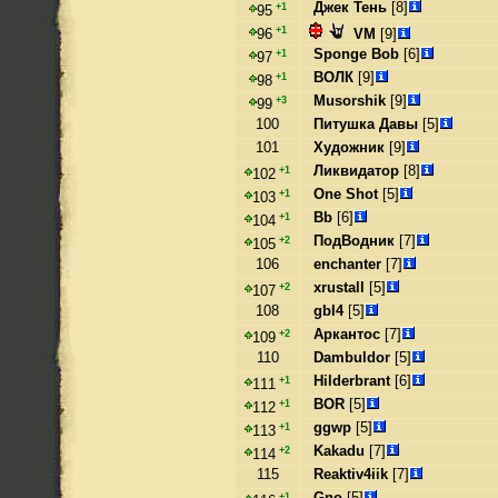
Джек Тень
[8]
+1
95
+1
VM
[9]
96
Sponge Bob
[6]
+1
97
ВОЛК
[9]
+1
98
Musorshik
[9]
+3
99
100
Питушка Давы
[5]
101
Художник
[9]
Ликвидатор
[8]
+1
102
One Shot
[5]
+1
103
Bb
[6]
+1
104
ПодВодник
[7]
+2
105
106
enchanter
[7]
xrustall
[5]
+2
107
108
gbl4
[5]
Аркантос
[7]
+2
109
110
Dambuldor
[5]
Hilderbrant
[6]
+1
111
BOR
[5]
+1
112
ggwp
[5]
+1
113
Kakadu
[7]
+2
114
115
Reaktiv4iik
[7]
Gno
[5]
+1