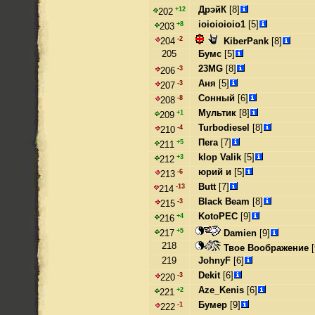
ДрэйК
[8]
+12
202
ioioioioio1
[5]
+8
203
-2
KiberPank
[8]
204
205
Бумс
[5]
23MG
[8]
-3
206
Аня
[5]
-3
207
Сонный
[6]
-8
208
Мультик
[8]
+1
209
Turbodiesel
[8]
-4
210
Пега
[7]
+5
211
klop Valik
[5]
+3
212
юрий и
[5]
-6
213
Butt
[7]
-13
214
Black Beam
[8]
-3
215
KotoPEC
[9]
+4
216
+5
Damien
[9]
217
218
Твое Воображение
[
219
JohnyF
[6]
Dekit
[6]
-3
220
Aze_Kenis
[6]
+2
221
Бумер
[9]
-1
222