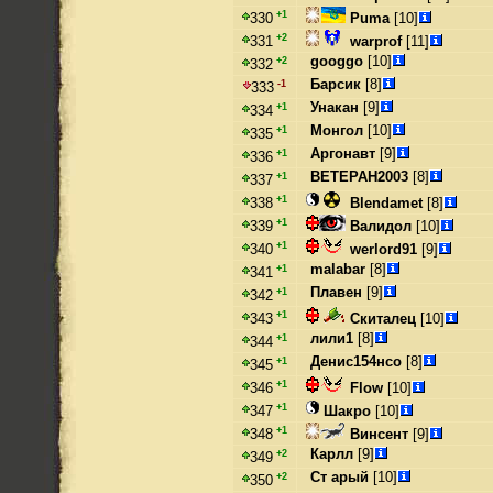
+1
Puma
[10]
330
+2
warprof
[11]
331
googgo
[10]
+2
332
Барсик
[8]
-1
333
Унакан
[9]
+1
334
Монгол
[10]
+1
335
Аргонавт
[9]
+1
336
BETEPAH2003
[8]
+1
337
+1
Blendamet
[8]
338
+1
Валидол
[10]
339
+1
werlord91
[9]
340
malabar
[8]
+1
341
Плавен
[9]
+1
342
+1
Скиталец
[10]
343
лили1
[8]
+1
344
Денис154нсо
[8]
+1
345
+1
Flow
[10]
346
+1
Шакро
[10]
347
+1
Винсент
[9]
348
Карлл
[9]
+2
349
Ст арый
[10]
+2
350