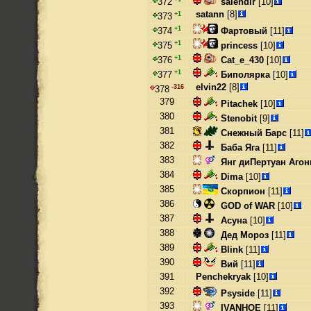
salendir
[10]
372
satann
[8]
+1
373
+1
Фартовый
[11]
374
+1
princess
[10]
375
+1
Cat_e_430
[10]
376
+1
Биполярка
[10]
377
elvin22
[8]
-316
378
379
Pitachek
[10]
380
Stenobit
[9]
381
Снежный Барс
[11]
382
Баба Яга
[11]
383
Янг диПертуан Агон
384
Dima
[10]
385
Скорпион
[11]
386
GOD of WAR
[10]
387
Асуна
[10]
388
Дед Мороз
[11]
389
Blink
[11]
390
Вий
[11]
391
Penchekryak
[10]
392
Psyside
[11]
393
IVANHOE
[11]