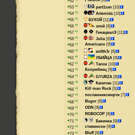
52
+1
part1zan
[10]
53
+1
Artemida
[10]
54
+1
БУХОЙ
[11]
55
+1
злой
[9]
56
+1
ГенацвалЭ
[11]
57
+1
Julia
[8]
58
Americano
[9]
+1
59
+1
an0th3r
[8]
60
+1
УБИЙЦА
[9]
61
+1
Тапок
[10]
62
Колумбиец
[9]
+1
63
+1
GYURZA
[9]
64
+1
Капитан
[11]
65
Kill man Rock
[5]
+1
66
посланниксмерти
[7]
+1
67
Bugor
[8]
+1
68
ODN
[9]
+1
69
ROBOCOP
[8]
+1
70
+1
Бакинка
[9]
71
стивинсон
[9]
+1
72
Bluff
[8]
+1
73