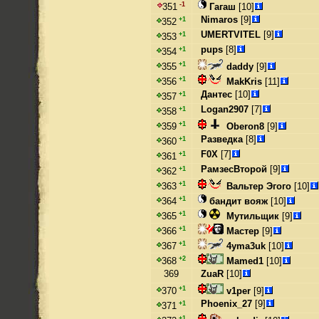
-1
Гагаш
[10]
351
Nimaros
[9]
+1
352
UMERTVITEL
[9]
+1
353
pups
[8]
+1
354
+1
daddy
[9]
355
+1
MakKris
[11]
356
Дантес
[10]
+1
357
Logan2907
[7]
+1
358
+1
Oberon8
[9]
359
Разведка
[8]
+1
360
F0X
[7]
+1
361
РамзесВторой
[9]
+1
362
+1
Вальтер Эгого
[10]
363
+1
бандит вояж
[10]
364
+1
Мутильщик
[9]
365
+1
Мастер
[9]
366
+1
4yma3uk
[10]
367
+2
Mamed1
[10]
368
369
ZuaR
[10]
+1
v1per
[9]
370
Phoenix_27
[9]
+1
371
+1