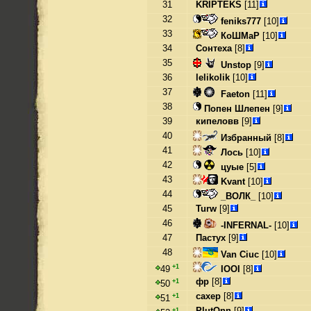
31
KRIPTEKS
[11]
32
feniks777
[10]
33
КоШМаР
[10]
34
Сонтеха
[8]
35
Unstop
[9]
36
lelikolik
[10]
37
Faeton
[11]
38
Попен Шлепен
[9]
39
кипеловв
[9]
40
Избранный
[8]
41
Лось
[10]
42
цуые
[5]
43
Kvant
[10]
44
_ВОЛК_
[10]
45
Turw
[9]
46
-INFERNAL-
[10]
47
Пастух
[9]
48
Van Ciuc
[10]
+1
IOOI
[8]
49
фр
[8]
+1
50
caxep
[8]
+1
51
PlutOnn
[9]
+1