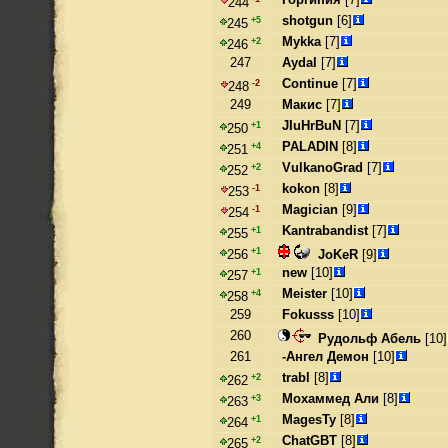
244
shotgun
[6]
+5
245
Mykka
[7]
+2
246
247
Aydal
[7]
Continue
[7]
-2
248
249
Макис
[7]
JIuHrBuN
[7]
+1
250
PALADIN
[8]
+4
251
VulkanoGrad
[7]
+2
252
kokon
[8]
-1
253
Magician
[9]
-1
254
Kantrabandist
[7]
+1
255
+1
JoKeR
[9]
256
new
[10]
+1
257
Meister
[10]
+4
258
259
Fokusss
[10]
260
Рудольф Абель
[10]
261
-Ангел Демон
[10]
trabl
[8]
+2
262
Мохаммед Али
[8]
+3
263
MagesTy
[8]
+1
264
ChatGBT
[8]
+2
265