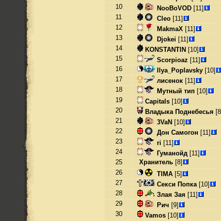
10
NooBoVOD
[11]
11
Cleo
[11]
12
MakmaX
[11]
13
Djokei
[11]
14
KONSTANTIN
[10]
15
Scorpioaz
[11]
16
Ilya_Poplavsky
[10]
17
лисенок
[11]
18
Мутный тип
[10]
19
Capitals
[10]
20
Владыка Поднебесья
[8
21
3VaN
[10]
22
Дон Самогон
[11]
23
ri
[11]
24
Гуманойд
[11]
25
Хранитель
[8]
26
TIMA
[5]
27
Секси Попка
[10]
28
Злая Зая
[11]
29
Рич
[9]
30
Vamos
[10]