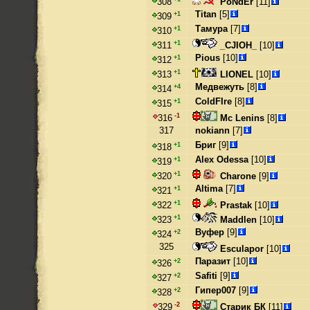
PoNdEr
[11]
308
Titan
[5]
+1
309
Тамура
[7]
+1
310
+1
_CJIOH_
[10]
311
Pious
[10]
+1
312
+1
LIONEL
[10]
313
Медвежуть
[8]
+4
314
ColdFIre
[8]
+1
315
-1
Mc Lenins
[8]
316
317
nokiann
[7]
Бриг
[9]
+1
318
Alex Odessa
[10]
+1
319
+1
Charone
[9]
320
Altima
[7]
+1
321
+1
Prastak
[10]
322
+1
Maddlen
[10]
323
Вуфер
[9]
+2
324
325
Esculapor
[10]
Паразит
[10]
+2
326
Safiti
[9]
+2
327
Гипер007
[9]
+2
328
-2
Старик БК
[11]
329