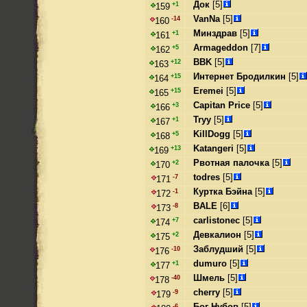
Док
[5]
+1
159
VanNa
[5]
-14
160
Минздрав
[5]
+1
161
Armageddon
[7]
+5
162
BBK
[5]
+12
163
Интернет Бродилкин
[5]
+15
164
Eremei
[5]
+15
165
Capitan Price
[5]
+3
166
Tryy
[5]
+1
167
KillDogg
[5]
+5
168
Katangeri
[5]
+13
169
Рвотная палочка
[5]
+2
170
todres
[5]
-7
171
Куртка Бэйна
[5]
-1
172
BALE
[6]
-8
173
carlistonec
[5]
+7
174
Девкалион
[5]
+2
175
Заблудший
[5]
-10
176
dumuro
[5]
+1
177
Шмель
[5]
-40
178
cherry
[5]
-9
179
Бог Нубов
[5]
-6