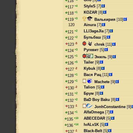
116
StyleS
[7]
+4
117
KOZAR
[8]
+1
118
+3
Валькирия
[10]
119
120
Ainura
[7]
LLl3ageJla
[7]
+2
121
Бульбаш
[5]
+2
122
-5
chrek
[11]
123
Ругевит
[5]
+3
124
+1
Эниль
[9]
125
Tailer
[9]
+5
126
Kybuk
[8]
-2
127
Вася Рац
[11]
+1
128
+1
Machete
[9]
129
Talion
[5]
-2
130
Брум
[8]
+2
131
BaD Boy Baku
[8]
+2
132
-1
JonhConstantine
[9]
133
AlfaOmega
[7]
+1
134
ABECEDAR
[5]
+10
135
IvALv1K
[5]
+14
136
Black-Belt
[5]
-1
137