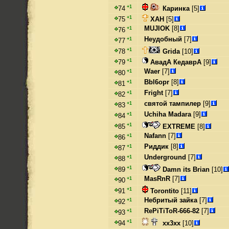
+1
Каринка
[5]
74
+1
ХАН
[5]
75
MUJIOK
[8]
+1
76
Неудобный
[7]
+1
77
+1
Grida
[10]
78
+1
АвадА КедаврА
[9]
79
Waer
[7]
+1
80
Bbl6opr
[8]
+1
81
Fright
[7]
+1
82
святой тампилер
[9]
+1
83
Uchiha Madara
[9]
+1
84
+1
EXTREME
[8]
85
Nafann
[7]
+1
86
Риддик
[8]
+1
87
Underground
[7]
+1
88
+1
Damn its Brian
[10]
89
MasRnR
[7]
+1
90
+1
Torontito
[11]
91
Небритый зайка
[7]
+1
92
RePiTiToR-666-82
[7]
+1
93
+1
xx3xx
[10]
94