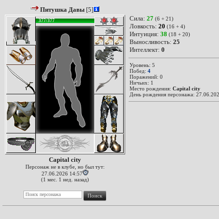
Питушка Давы
[5]
Сила:
27
(6 + 21)
377/377
Ловкость:
20
(16 + 4)
Интуиция:
38
(18 + 20)
Выносливость:
25
Интеллект:
0
Уровень: 5
Побед:
4
Поражений: 0
Ничьих: 1
Место рождения:
Capital city
День рождения персонажа: 27.06.202
Capital city
Персонаж не в клубе, но был тут:
27.06.2026 14:57
(1 мес. 1 нед. назад)