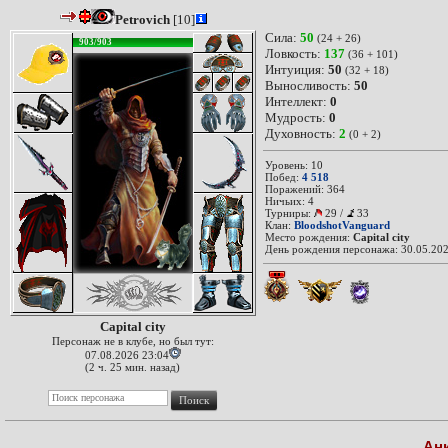
Petrovich
[10]
Сила:
50
(24 + 26)
903/903
Ловкость:
137
(36 + 101)
Интуиция:
50
(32 + 18)
Выносливость:
50
Интеллект:
0
Мудрость:
0
Духовность:
2
(0 + 2)
Уровень: 10
Побед:
4 518
Поражений: 364
Ничьих: 4
Турниры:
29
/
33
Клан:
BloodshotVanguard
Место рождения:
Capital city
День рождения персонажа: 30.05.202
Capital city
Персонаж не в клубе, но был тут:
07.08.2026 23:04
(2 ч. 25 мин. назад)
Ан