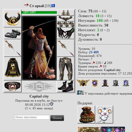
Ст арый
[10]
Сила:
75
(60 + 15)
1897/1897
Ловкость:
18
(3 + 15)
Интуиция:
188
(49 + 139)
Выносливость:
50
Интеллект:
2
(0 + 2)
Мудрость:
0
Духовность:
0
Уровень: 10
Побед:
23 489
Поражений: 474
Ничьих: 7
Турниры:
220
/
269
Башня смерти:
10
Место рождения:
Capital city
День рождения персонажа: 17.12.202
У персонажа действует задержк
Capital city
Персонаж не в клубе, но был тут:
Подарки:
09.08.2026 15:12
(1 ч. 45 мин. назад)