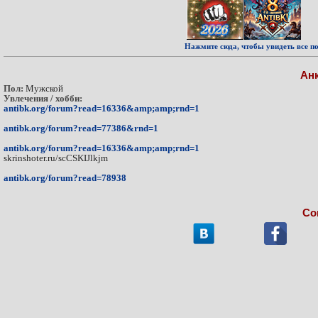
Нажмите сюда, чтобы увидеть все по
Ан
Пол:
Мужской
Увлечения / хобби:
antibk.org/forum?read=16336&amp;amp;rnd=1
antibk.org/forum?read=77386&rnd=1
antibk.org/forum?read=16336&amp;amp;rnd=1
skrinshoter.ru/scCSKIJlkjm
antibk.org/forum?read=78938
Со