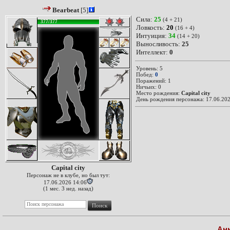
Bearbeat
[5]
Сила:
25
(4 + 21)
377/377
Ловкость:
20
(16 + 4)
Интуиция:
34
(14 + 20)
Выносливость:
25
Интеллект:
0
Уровень: 5
Побед:
0
Поражений: 1
Ничьих: 0
Место рождения:
Capital city
День рождения персонажа: 17.06.202
Capital city
Персонаж не в клубе, но был тут:
17.06.2026 14:06
(1 мес. 3 нед. назад)
Ан