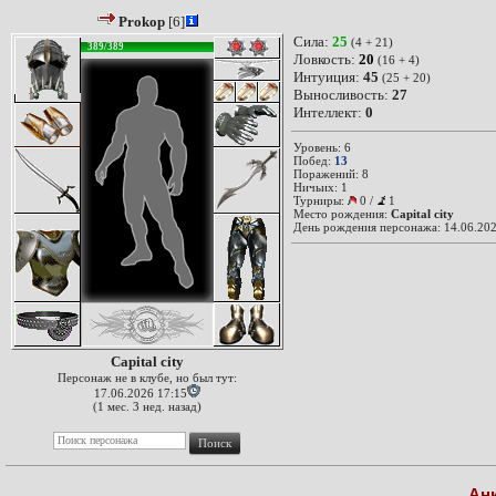
Prokop
[6]
Сила:
25
(4 + 21)
389/389
Ловкость:
20
(16 + 4)
Интуиция:
45
(25 + 20)
Выносливость:
27
Интеллект:
0
Уровень: 6
Побед:
13
Поражений: 8
Ничьих: 1
Турниры:
0
/
1
Место рождения:
Capital city
День рождения персонажа: 14.06.202
Capital city
Персонаж не в клубе, но был тут:
17.06.2026 17:15
(1 мес. 3 нед. назад)
Ан