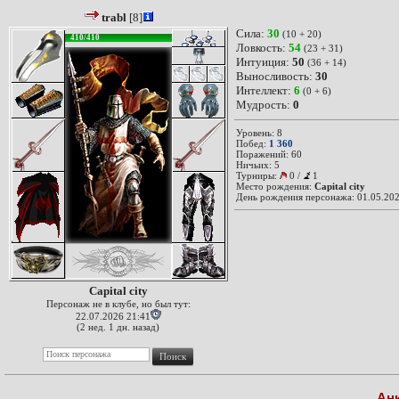
trabl
[8]
Сила:
30
(10 + 20)
410/410
Ловкость:
54
(23 + 31)
Интуиция:
50
(36 + 14)
Выносливость:
30
Интеллект:
6
(0 + 6)
Мудрость:
0
Уровень: 8
Побед:
1 360
Поражений: 60
Ничьих: 5
Турниры:
0
/
1
Место рождения:
Capital city
День рождения персонажа: 01.05.202
Capital city
Персонаж не в клубе, но был тут:
22.07.2026 21:41
(2 нед. 1 дн. назад)
Ан