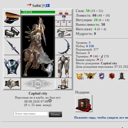
Safiti
[9]
Сила:
50
(19 + 31)
724/724
Ловкость:
66
(48 + 18)
Интуиция:
20
(6 + 14)
Выносливость:
50
Интеллект:
4
(0 + 4)
Мудрость:
0
Уровень: 9
Побед:
6 556
Поражений: 377
Ничьих: 8
Турниры:
146
/
170
Башня смерти:
21
Место рождения:
Capital city
День рождения персонажа: 07.01.202
x1
Подарки:
Capital city
Персонаж не в клубе, но был тут:
08.08.2026 07:08
(8 ч. 55 мин. назад)
Нажмите сюда, чтобы увидеть все по