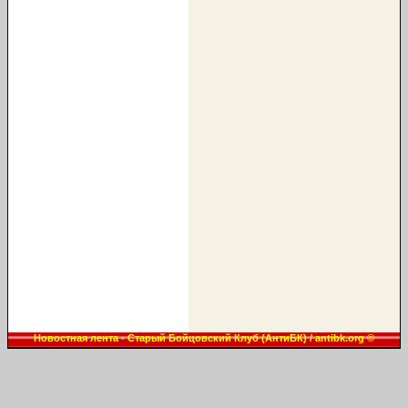
Новостная лента - Старый Бойцовский Клуб (АнтиБК) / antibk.org ©