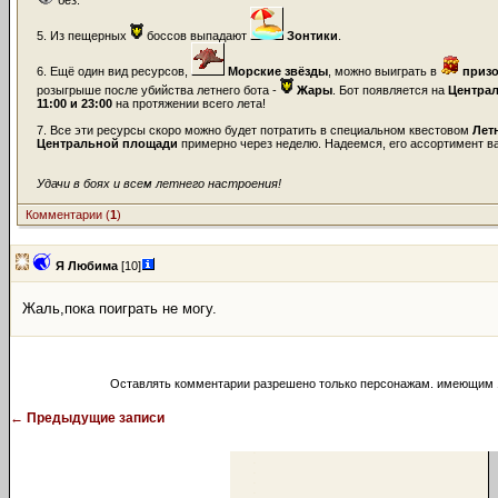
​
без.
5. Из пещерных
боссов выпадают
Зонтики
.
6. Ещё один вид ресурсов,
Морские звёзды
, можно выиграть в
приз
розыгрыше после убийства летнего бота -
Жары
. Бот появляется на
Центра
11:00 и 23:00
на протяжении всего лета!
7. Все эти ресурсы скоро можно будет потратить в специальном квестовом
Лет
Центральной площади
примерно через неделю. Надеемся, его ассортимент ва
Удачи в боях и всем летнего настроения!
Комментарии (
1
)
Я Любима
[10]
Жаль,пока поиграть не могу.
Оставлять комментарии разрешено только персонажам. имеющим 
←
Предыдущие записи