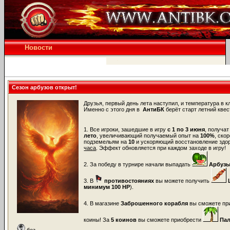
Новости
Сезон арбузов открыт!
Друзья, первый день лета наступил, и температура в
к
Именно с этого дня в
АнтиБК
берёт старт летний кве
1.
Все игроки, зашедшие в игру
с 1 по 3 июня
, получа
лето
, увеличивающий получаемый опыт на
100%
, ско
подземельям на
10
и ускоряющий восстановление здо
часа
. Эффект обновляется при каждом заходе в игру!
2. За победу в турнире начали выпадать
Арбузы
3. В
противостояниях
вы можете получить
минимум 100 НР
).
4. В магазине
Заброшенного корабля
вы сможете пр
коины! За
5 коинов
вы сможете приобрести
Па