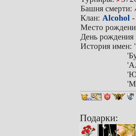
Башня смерти:
Клан:
Alcohol
Место рождени
День рождения 
История имен: 
'Бухатырь'
'Алко-Юрка
'ЮреЦ' до
'Минский' 
x65
Подарки: