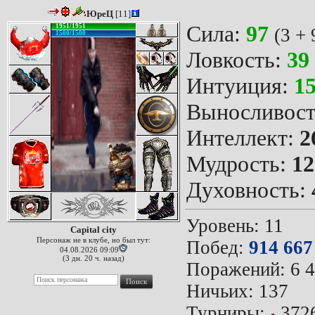
ЮреЦ
[11]
Сила:
97
1951/1951
(3 + 
1500/1500
Ловкость:
39
Интуиция:
1
Выносливост
Интеллект:
2
Мудрость:
12
Духовность:
Уровень: 11
Capital city
Персонаж не в клубе, но был тут:
Побед:
914 667
04.08.2026 09:09
(3 дн. 20 ч. назад)
Поражений: 6 
Ничьих: 137
Турниры:
372