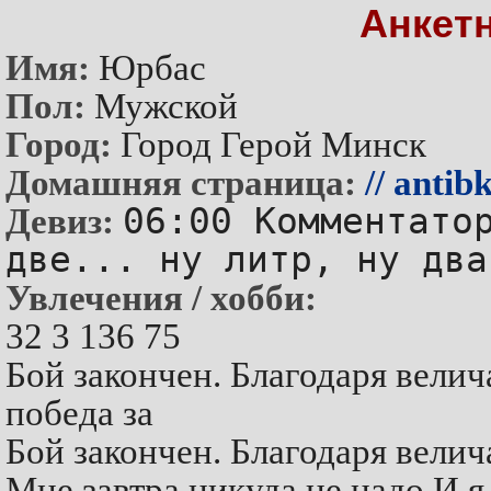
Анкет
Имя:
Юрбас
Пол:
Мужской
Город:
Город Герой Минск
Домашняя страница:
// antib
06:00 Комментато
Девиз:
две... ну литр, ну два
Увлечения / хобби:
32 3 136 75
Бой закончен. Благодаря вел
победа за
Бой закончен. Благодаря вел
Мне завтра никуда не надо И я