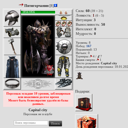
Пятигорчанин
[8]
Сила:
60
(39 + 21)
1056/1056
Ловкость:
1
(6 - 5)
Интуиция:
3
Выносливость:
50
Интеллект:
0
Мудрость:
0
Уровень: 8
Побед:
167
Поражений: 13
Ничьих: 0
Турниры:
4
/
7
Башня смерти:
1
Место рождения:
Capital city
День рождения персонажа: 18.01.202
Подарки:
Персонаж младше 10 уровня, заблокирован
или неактивен долгое время
Может быть безвозвратно удалён из базы
данных.
Capital city
Персонаж не в клубе