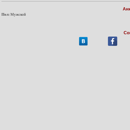
Ан
Пол:
Мужской
Со