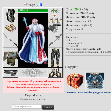
ropz
[7]
Сила:
29
(9 + 20)
416/416
Ловкость:
20
(12 + 8)
Интуиция:
38
(30 + 8)
Выносливость:
27
Интеллект:
2
(0 + 2)
Мудрость:
0
Уровень: 7
Побед:
5
Поражений: 1
Ничьих: 0
Место рождения:
Capital city
День рождения персонажа: 11.01.202
Подарки:
Персонаж младше 10 уровня, заблокирован
или неактивен долгое время
Может быть безвозвратно удалён из базы
данных.
Нажмите сюда, чтобы увидеть все по
Capital city
Персонаж не в клубе