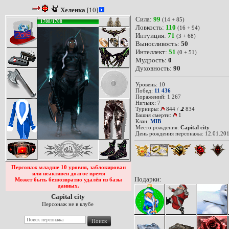
Хеленка
[10]
Сила:
99
(14 + 85)
1708/1708
Ловкость:
110
(16 + 94)
Интуиция:
71
(3 + 68)
Выносливость:
50
Интеллект:
51
(0 + 51)
Мудрость:
0
Духовность:
90
Уровень: 10
Побед:
11 436
Поражений: 1 267
Ничьих: 7
Турниры:
844
/
834
Башня смерти:
1
Клан:
MIB
Место рождения:
Capital city
День рождения персонажа: 12.01.201
x2
Персонаж младше 10 уровня, заблокирован
или неактивен долгое время
Подарки:
Может быть безвозвратно удалён из базы
данных.
Capital city
Персонаж не в клубе