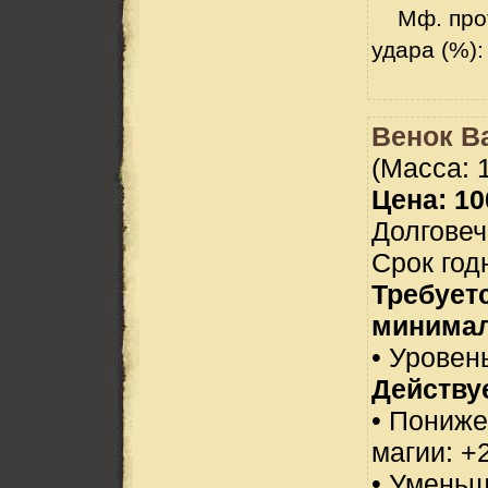
Мф. прот
удара (%):
Венок В
(Масса: 1
Цена: 10
Долговеч
Срок год
Требует
минимал
• Уровень
Действуе
• Пониже
магии: +
• Уменьш