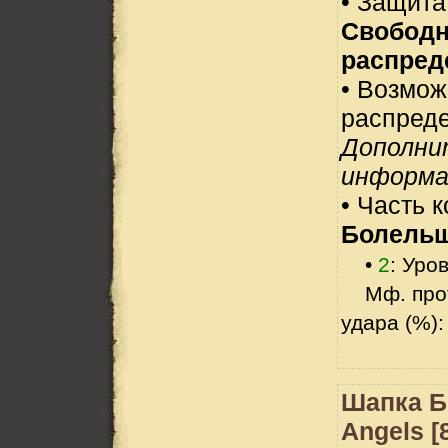
• Защита
Свобод
распред
• Возмо
распреде
Дополни
информа
• Часть 
Болельщ
•
2
: Уро
Мф. прот
удара (%):
Шапка Б
Angels [