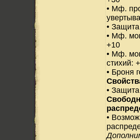
• Мф. пр
увертыва
• Защита
• Мф. мо
+10
• Мф. мо
стихий: 
• Броня 
Свойств
• Защита
Свобод
распред
• Возмо
распреде
Дополни