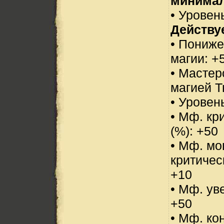
минимал
• Уровень
Действуе
• Пониже
магии: +
• Мастер
магией Т
• Уровен
• Мф. кр
(%): +50
• Мф. м
критичес
+10
• Мф. ув
+50
• Мф. ко