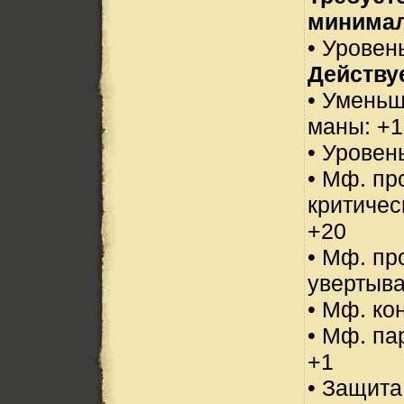
минимал
• Уровень
Действуе
• Уменьш
маны: +1
• Уровен
• Мф. пр
критичес
+20
• Мф. пр
увертыва
• Мф. ко
• Мф. па
+1
• Защита