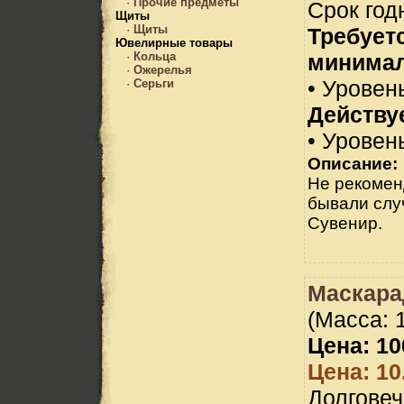
·
Прочие предметы
Срок год
Щиты
·
Щиты
Требует
Ювелирные товары
минимал
·
Кольца
·
Ожерелья
• Уровень
·
Серьги
Действуе
• Уровен
Описание:
Не рекомен
бывали слу
Сувенир.
Маскара
(Масса: 1
Цена: 10
Цена: 10
Долговеч