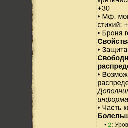
+30
• Мф. мо
стихий: 
• Броня г
Свойств
• Защита
Свобод
распред
• Возмо
распреде
Дополни
информа
• Часть 
Болельщ
•
2
: Уро