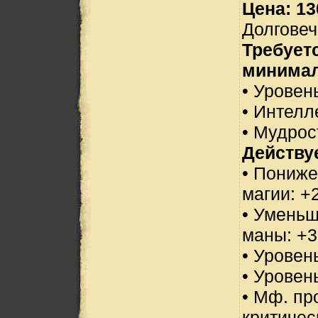
Цена: 13
Долговеч
Требует
минимал
• Уровень
• Интелл
• Мудрос
Действуе
• Пониже
магии: +
• Уменьш
маны: +3
• Уровен
• Уровен
• Мф. пр
критичес