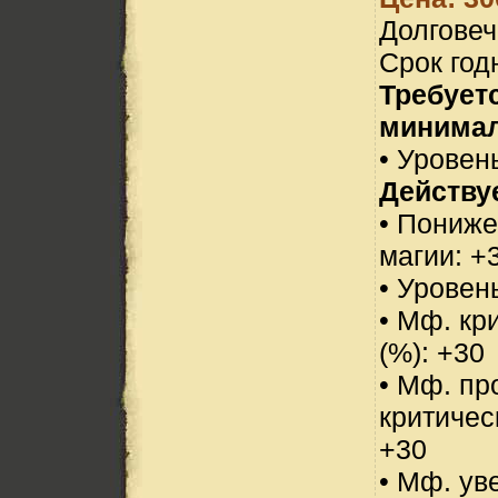
Долговеч
Срок год
Требует
минимал
• Уровень
Действуе
• Пониже
магии: +
• Уровен
• Мф. кр
(%): +30
• Мф. пр
критичес
+30
• Мф. ув