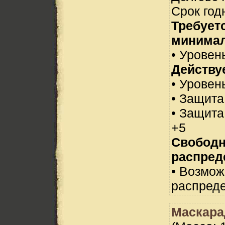
Срок год
Требует
минимал
• Уровень
Действуе
• Уровен
• Защита
• Защита
+5
Свобод
распред
• Возмо
распреде
Маскара