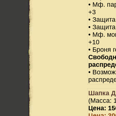
• Мф. па
+3
• Защита
• Защита
• Мф. мо
+10
• Броня 
Свобод
распред
• Возмо
распреде
Шапка Д
(Масса: 1
Цена: 15
Цена: 30