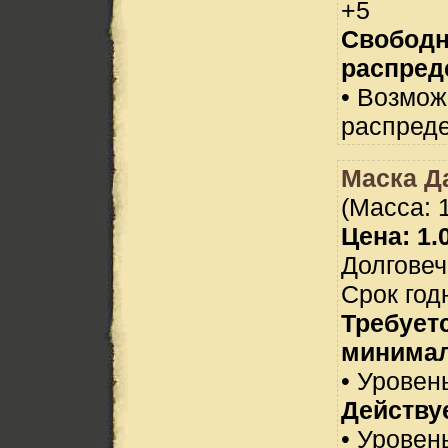
+5
Свобод
распред
• Возмо
распреде
Маска Д
(Масса: 1
Цена: 1.0
Долговеч
Срок год
Требует
минимал
• Уровень
Действуе
• Уровен