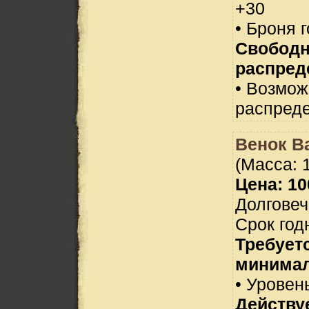
+30
• Броня 
Свобод
распред
• Возмо
распреде
Венок В
(Масса: 1
Цена: 10
Долговеч
Срок год
Требует
минимал
• Уровень
Действуе