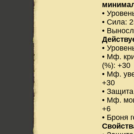
минимал
• Уровень
• Сила: 2
• Выносл
Действуе
• Уровен
• Мф. кр
(%): +30
• Мф. ув
+30
• Защита
• Мф. мо
+6
• Броня 
Свойств