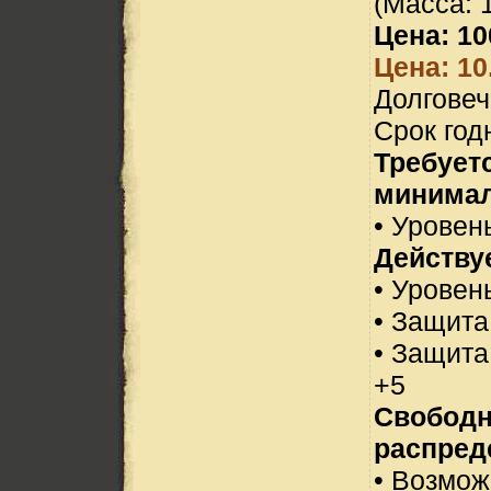
(Масса: 1
Цена: 10
Цена: 10
Долговеч
Срок год
Требует
минимал
• Уровень
Действуе
• Уровен
• Защита
• Защита
+5
Свобод
распред
• Возмо