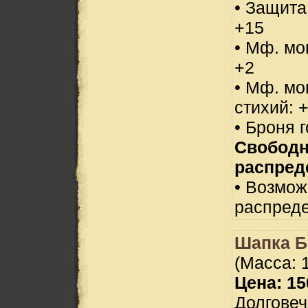
• Защита
+15
• Мф. мо
+2
• Мф. мо
стихий: 
• Броня 
Свобод
распред
• Возмо
распреде
Шапка 
(Масса: 1
Цена: 15
Долговеч