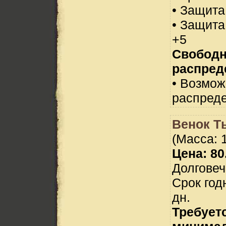
• Защита
• Защита
+5
Свобод
распред
• Возмо
распреде
Венок Т
(Масса: 1
Цена: 80
Долговеч
Срок год
дн.
Требует