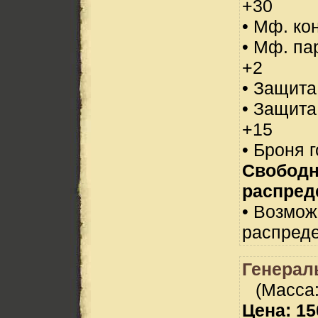
+30
• Мф. ко
• Мф. па
+2
• Защита
• Защита
+15
• Броня 
Свобод
распред
• Возмо
распреде
Генерал
(Масса:
Цена: 15