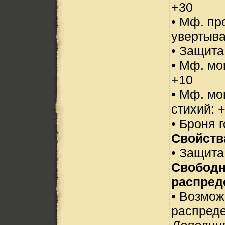
+30
• Мф. пр
увертыва
• Защита
• Мф. мо
+10
• Мф. мо
стихий: 
• Броня 
Свойств
• Защита
Свобод
распред
• Возмо
распреде