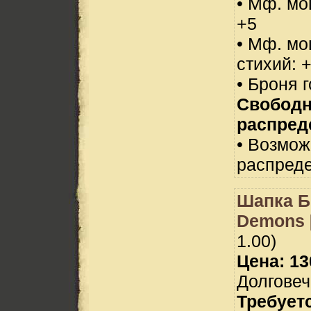
• Мф. мо
+5
• Мф. мо
стихий: 
• Броня 
Свобод
распред
• Возмо
распреде
Шапка Б
Demons 
1.00)
Цена: 13
Долговеч
Требует