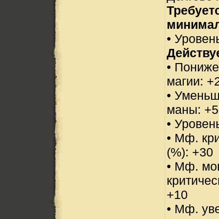
Требует
минимал
• Уровень
Действуе
• Пониже
магии: +
• Уменьш
маны: +5
• Уровен
• Мф. кр
(%): +30
• Мф. м
критичес
+10
• Мф. ув