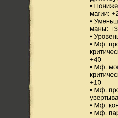
• Пониже
магии: +
• Уменьш
маны: +3
• Уровен
• Мф. пр
критичес
+40
• Мф. м
критичес
+10
• Мф. пр
увертыва
• Мф. ко
• Мф. па