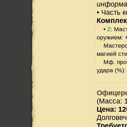
информа
• Часть 
Комплек
•
2
: Мас
оружием: 
Мастерст
магией сти
Мф. прот
удара (%):
Офицер
(Масса: 1
Цена: 12
Долговеч
Требует