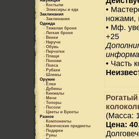
Действуе
Амуниция
·
Костыли
• Мастер
·
Эликсиры и еда
Заклинания
ножами, 
·
Заклинания
Одежда
• Мф. ув
·
Тяжелая броня
·
Легкая броня
+25
·
Венки
·
Наручи
Дополни
·
Обувь
·
Перчатки
информа
·
Плащи
·
Поножи
• Часть 
·
Пояса
·
Рубахи
Неизвес
·
Шлемы
Оружие
·
Ёлки
·
Дубины
·
Кинжалы
Рогатый
·
Мечи
·
Топоры
колокол
·
Посохи
·
Цветы и Букеты
(Масса: 1
Разное
·
Компоненты
Цена: 40
·
Магические предметы
·
Подарки
Долговеч
·
Руны