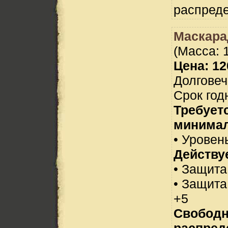
распреде
Маскара
(Масса: 1
Цена: 12
Долговеч
Срок год
Требует
минимал
• Уровень
Действуе
• Защита
• Защита
+5
Свобод
распред