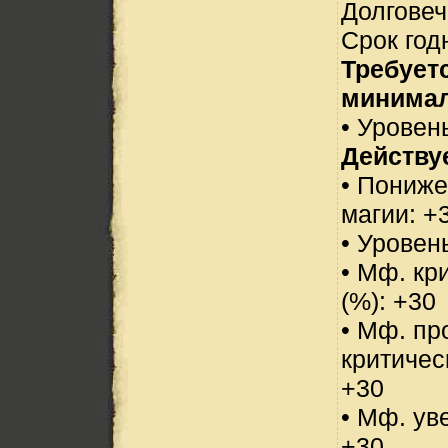
Долговеч
Срок год
Требует
минимал
• Уровень
Действуе
• Пониже
магии: +
• Уровен
• Мф. кр
(%): +30
• Мф. пр
критичес
+30
• Мф. ув
+30