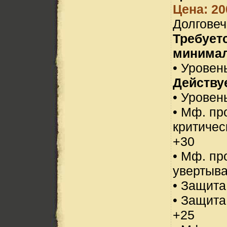
Цена: 20
Долговеч
Требует
минимал
• Уровень
Действуе
• Уровен
• Мф. пр
критичес
+30
• Мф. пр
увертыва
• Защита
• Защита
+25