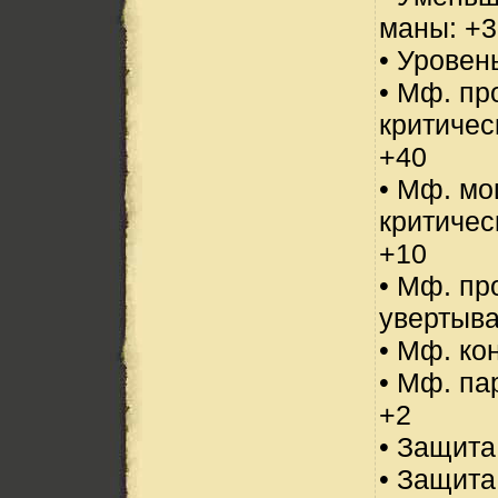
маны: +3
• Уровен
• Мф. пр
критичес
+40
• Мф. м
критичес
+10
• Мф. пр
увертыва
• Мф. ко
• Мф. па
+2
• Защита
• Защита