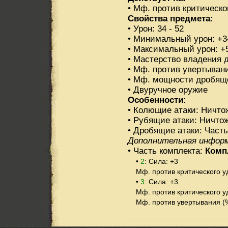
• Мф. против критическо
Свойства предмета:
• Урон: 34 - 52
• Минимальный урон: +3
• Максимальный урон: +
• Мастерство владения 
• Мф. против увертывани
• Мф. мощности дробяще
• Двуручное оружие
Особенности:
• Колющие атаки: Ничто
• Рубящие атаки: Ничто
• Дробящие атаки: Част
Дополнительная инфор
• Часть комплекта:
Комп
•
2
: Сила: +3
Мф. против критического уд
•
3
: Сила: +3
Мф. против критического уд
Мф. против увертывания (%