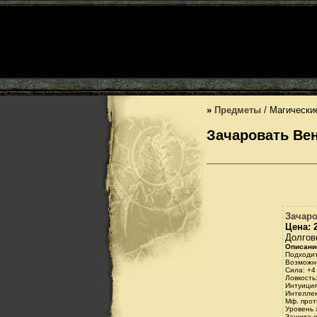
»
Предметы
/ Магически
Зачаровать Вен
Зачаро
Цена: 2
Долгов
Описани
Подходит
Возможн
Сила: +4
Ловкость
Интуиция
Интеллек
Мф. прот
Уровень 
Защита о