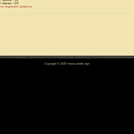
т магии: +25
 не подлежит ремонту
Copyright © 2026 «www.antibk.org»