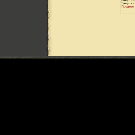
Защита о
Предмет