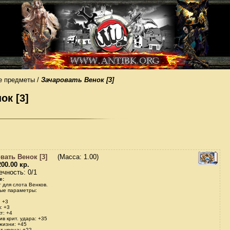
е предметы /
Зачаровать Венок [3]
ок [3]
вать Венок [3]
(Масса: 1.00)
00.00 кр.
ечность: 0/1
е:
 для слота Венков.
ые параметры:
: +3
: +3
т: +4
ив крит. удара: +35
жизни: +45
т урона: +22