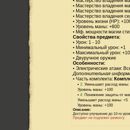
• Мастерство владения ма
• Мастерство владения ма
• Мастерство владения ма
• Мастерство владения се
• Уровень жизни (HP): +10
• Уровень маны: +600
• Мф. мощности магии сти
Свойства предмета:
• Урон: 1 - 10
• Минимальный урон: +1
• Максимальный урон: +10
• Двуручное оружие
Особенности:
• Электрические атаки: Вс
Дополнительная информ
• Часть комплекта:
Компле
•
2
: Уменьшает расход маны:
Уровень маны: +100
•
4
: Понижение защиты от маг
Уменьшает расход маны: +5
Уровень маны: +100
Описание:
Доступно улучшение до 10-го уро
Предмет не подлежит ремонту