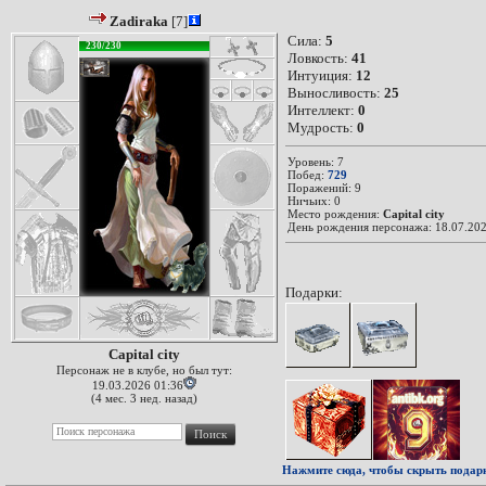
Zadiraka
[7]
Сила:
5
230/230
Ловкость:
41
Интуиция:
12
Выносливость:
25
Интеллект:
0
Мудрость:
0
Уровень: 7
Побед:
729
Поражений: 9
Ничьих: 0
Место рождения:
Capital city
День рождения персонажа: 18.07.202
Подарки:
Capital city
Персонаж не в клубе, но был тут:
19.03.2026 01:36
(4 мес. 3 нед. назад)
Нажмите сюда, чтобы скрыть подар