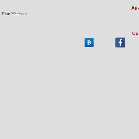
Ан
Пол:
Женский
Со