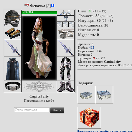
Феночка
[8]
Сила:
30
(11 + 19)
468/468
Ловкость:
58
(35 + 23)
Интуиция:
30
(22 + 8)
Выносливость:
30
Интеллект:
0
Мудрость:
0
Уровень: 8
Побед:
483
Поражений: 134
Ничьих: 2
Турниры:
2
/
3
Место рождения:
Capital city
День рождения персонажа: 05.07.202
Подарки:
Capital city
Персонаж не в клубе
Нажмите сюда, чтобы скрыть подар