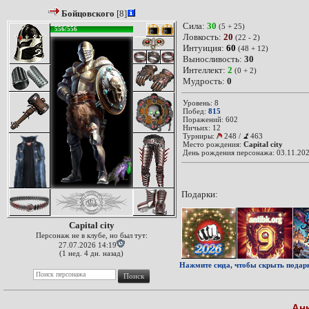
Бойцовского
[8]
Сила:
30
(5 + 25)
556/556
Ловкость:
20
(22 - 2)
Интуиция:
60
(48 + 12)
Выносливость:
30
Интеллект:
2
(0 + 2)
Мудрость:
0
Уровень: 8
Побед:
815
Поражений: 602
Ничьих: 12
Турниры:
248
/
463
Место рождения:
Capital city
День рождения персонажа: 03.11.202
Подарки:
Capital city
Персонаж не в клубе, но был тут:
27.07.2026 14:19
(1 нед. 4 дн. назад)
Нажмите сюда, чтобы скрыть подар
Ан