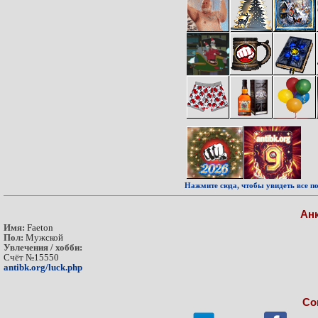
Нажмите сюда, чтобы увидеть все по
Ан
Имя:
Faeton
Пол:
Мужской
Увлечения / хобби:
Счёт №15550
antibk.org/luck.php
Со