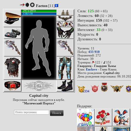
Faeton
[11]
Сила:
125
2973/2973
(60 + 65)
138/138
Ловкость:
60
(32 + 28)
Интуиция:
159
(102 + 57)
Выносливость:
40
Интеллект:
33
(0 + 33)
Мудрость:
0
Духовность:
0
Уровень: 11
Побед:
433 910
Поражений: 272
Ничьих: 39
Турниры:
122
/
151
Гвардеец - Гвардия Тьмы
Клан:
Enclave
- Глава Клана.
Место рождения:
Capital city
День рождения персонажа: 06.10.202
x334
Capital city
Персонаж сейчас находится в клубе.
"Магический Портал"
Подарки: