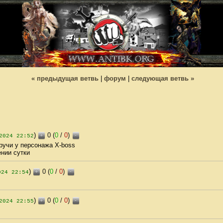
« предыдущая ветвь
|
форум
|
следующая ветвь »
)
0 (
0
/
0
)
+
-
2024 22:52
учи у персонажа Х-boss
ении сутки
)
0 (
0
/
0
)
+
-
024 22:54
)
0 (
0
/
0
)
+
-
2024 22:55