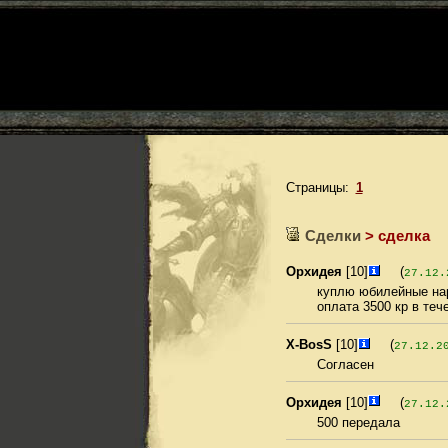
Страницы:
1
Сделки
> сделка
Орхидея
[10]
(
27.12.
куплю юбилейные нар
оплата 3500 кр в теч
X-BosS
[10]
(
27.12.2
Согласен
Орхидея
[10]
(
27.12.
500 передала