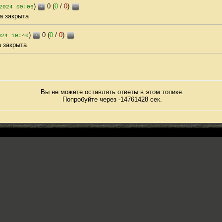
)
0 (
0
/
0
)
+
-
2024 09:06
а закрыта
)
0 (
0
/
0
)
+
-
024 10:40
а закрыта
Вы не можете оставлять ответы в этом топике.
Попробуйте через -14761428 сек.
Copyright © 2026 «Старый Бойцовский Клуб»