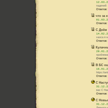
12.03.2
падений:
Ответов:
что за 
01.03.2
Ответов:
С Днём 
14.02.2
хаоса я 
Ответов:
Кулачн
28.01.2
проблема 
Ответов:
В БС о
16.01.2
https://a
Ответов:
С Наст
31.12.2
вас С На
Ответов:
С Новым
31.12.2
Девчата 