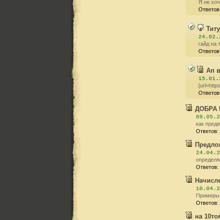
Я не хоч
Ответов
Титу
24.02.
гайд на 
Ответов
Ап 
15.01.
[url=http
Ответов
ДОБРА 
09.05.2
как пред
Ответов:
Предло
24.04.2
определяе
Ответов:
Начисле
10.04.2
Примеры:
Ответов:
на 10том