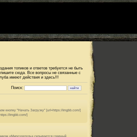
дания топиков и ответов требуется не быть
 пишите сюда. Все вопросы не связанные с
уба имеют действия и здесь!!!
Поиск:
 кнопку "Начать Загрузку" [url=https://imgbb.com/]
https://imgbb.com/]
д ником «Мироздатель» скрывается главный