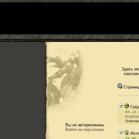
Здесь мо
хаосник
Страни
Гайд
04.12.
[img]http
Ответов
Вы не авторизованы
Войти на персонажа
Инт
26.06.