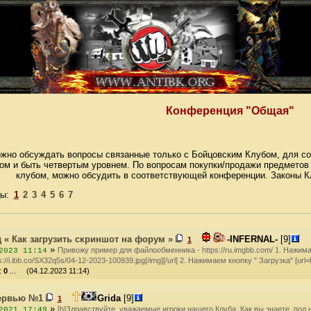
Конференция "Общая"
жно обсуждать вопросы связанные только с Бойцовским Клубом, для соз
ом и быть четвертым уровнем. По вопросам покупки/продажи предметов
клубом, можно обсудить в соответствующей конференции. Законы Кл
цы:
1
2
3
4
5
6
7
 « Как загрузить скриншот на форум »
-INFERNAL-
[9]
1
»
Привожу пример для файлообменника - https://ru.imgbb.com/ 1. Нажимаем
2023 11:14
s://i.ibb.co/SX32q5s/04-12-2023-100939.jpg[/img][/url] 2. Нажимаем кнопку " Загрузка" [url=
:
0
... (04.12.2023 11:14)
ервью №1
Grida
[9]
1
»
[b]Здравствуйте, уважаемые игроки нашего Клуба. Как вы знаете, по
2021 17:49