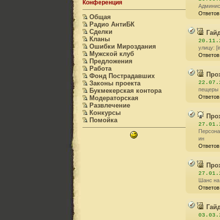
Конференция
Админист
Ответов
Общая
Радио АнтиБК
Сделки
Гай
Кланы
20.11.
Ошибки Мироздания
улицу: [
Мужской клуб
Ответов
Предложения
Работа
Про
Фонд Пострадавших
Законы проекта
22.07.
пещеры м
Букмекерская контора
Ответов
Модераторская
Развлечение
Конкурсы
Про
Помойка
27.01.
Персонаж
ин
Ответов
Про
27.01.
Шанс на 
Ответов
Гай
03.03.