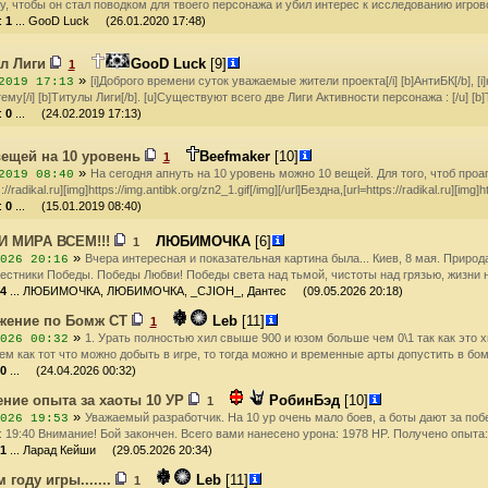
у, чтобы он стал поводком для твоего персонажа и убил интерес к исследованию игро
:
1
... GooD Luck (26.01.2020 17:48)
л Лиги
GooD Luck
[9]
1
»
[i]Доброго времени суток уважаемые жители проекта[/i] [b]АнтиБК[/b]
2019 17:13
тему[/i] [b]Титулы Лиги[/b]. [u]Существуют всего две Лиги Активности персонажа : [/u] [b]
:
0
... (24.02.2019 17:13)
вещей на 10 уровень
Beefmaker
[10]
1
»
На сегодня апнуть на 10 уровень можно 10 вещей. Для того, чтоб проа
2019 08:40
s://radikal.ru][img]https://img.antibk.org/zn2_1.gif[/img][/url]Бездна,[url=https://radikal.ru][img]
:
0
... (15.01.2019 08:40)
И МИРА ВСЕМ!!!
ЛЮБИМОЧКА
[6]
1
»
Вчера интересная и показательная картина была... Киев, 8 мая. Природ
026 20:16
вестники Победы. Победы Любви! Победы света над тьмой, чистоты над грязью, жизни 
4
... ЛЮБИМОЧКА, ЛЮБИМОЧКА, _CJIOH_, Дантес (09.05.2026 20:18)
жение по Бомж СТ
Leb
[11]
1
»
1. Урать полностью хил свыше 900 и юзом больше чем 0\1 так как это х
026 00:32
м как тот что можно добыть в игре, то тогда можно и временные арты допустить в бом
0
... (24.04.2026 00:32)
ние опыта за хаоты 10 УР
РобинБэд
[10]
1
»
Уважаемый разработчик. На 10 ур очень мало боев, а боты дают за поб
026 19:53
 19:40 Внимание! Бой закончен. Всего вами нанесено урона: 1978 HP. Получено опыта
1
... Ларад Кейши (29.05.2026 20:34)
 году игры.......
Leb
[11]
1