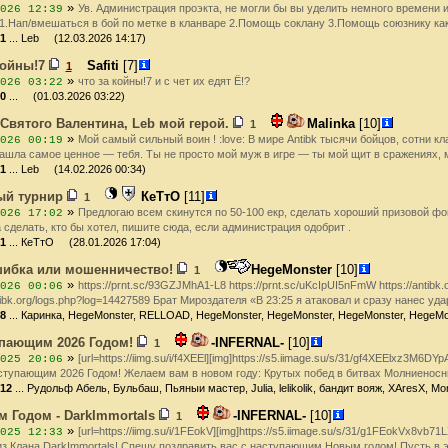
»
Ув. Администрация проэкта, не могли бы вы уделить немного време
026 12:39
 1.Нап/вмешаться в бой по метке в кланваре 2.Помощь соклану 3.Помощь союзнику как 
1
... Leb (12.03.2026 14:17)
койны!7
Safiti
[7]
1
»
что за койны!7 и с чет их едят Ё!?
026 03:22
0
... (01.03.2026 03:22)
Святого Валентина, Leb мой герой.
Malinka
[10]
1
»
Мой самый сильный воин ! :love: В мире Antibk тысячи бойцов, сотни к
026 00:19
нашла самое ценное — тебя. Ты не просто мой муж в игре — ты мой щит в сражениях, 
1
... Leb (14.02.2026 00:34)
ый турнир
КеТтО
[11]
1
»
Предлогаю всем скинутся по 50-100 екр, сделать хороший призовой фон
026 17:02
сделать, кто бы хотел, пишите сюда, если администрация одобрит .
1
... КеТтО (28.01.2026 17:04)
шибка или мошенничество!
HegeMonster
[10]
1
»
https://prnt.sc/93GZJMhA1-L8 https://prnt.sc/uKcIpUI5nFmW https://antibk
026 00:06
ntibk.org/logs.php?log=14427589 Брат Мироздателя «В 23:25 я атаковал и сразу нанес уд
8
... Каринка, HegeMonster, RELLOAD, HegeMonster, HegeMonster, HegeMonster, HegeM
упающим 2026 Годом!
-INFERNAL-
[10]
1
»
[url=https://iimg.su/i/f4XEEl][img]https://s5.iimage.su/s/31/gf4XEElxz3M6
025 20:06
ступающим 2026 Годом! Желаем вам в новом году: Крутых побед в битвах Молниеносн
12
... Рудольф Абель, Бульбаш, Пьяныи мастер, Julia, lelikolik, бандит вояж, XAresX, M
 Годом - DarkImmortals
-INFERNAL-
[10]
1
»
[url=https://iimg.su/i/1FEokV][img]https://s5.iimage.su/s/31/g1FEokVx8vb7
025 12:33
из Клана DarkImmortals! Спешу поздравить вас с наступающим Новым годом! Пусть в э