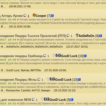
ратор сервера. Многие его знают, часто ведут с ним светские беседы в чате, для нек
:
0
... (26.06.2021 17:49)
д Алтарь Крови
Cooper
[7]
1
»
Алтарь крови находится в Capital city на Большой Торговой улице. П
2016 16:06
img]http://image.prntscr.com/image/79b6b907554e429c9dcff225ed052390.png[/img] Дальше
:
0
... (20.11.2016 16:06)
хождение Пещера Тысячи Проклятий (ПТП)
AnDeRsOn
[8]
1
»
[b]Пещера для возмужавших воинов. Условно разделена на 2 части:[/b] 
2017 18:44
огут покорить [8]-е левелы группой. [9]-ки же, в хорошем обвесе, справляются в один
:
4
... AnDeRsOn, AnDeRsOn, AnDeRsOn, AnDeRsOn (22.07.2017 18:51)
хождение пещеры Грибница
GooD Luck
[10]
1
»
Пещера среднего уровня сложности. Соло-походы доступны лишь силь
2020 15:59
ам [8] для быстрого прохождения лучше позаботиться поиском напарника(-ов) и идти 
:
3
... GooD Luck, Mykola, ВИТЯЗЬ (27.01.2020 16:04)
хождение Пещеры Мглы
GooD Luck
[10]
1
»
Пещера представляет интерес только в плане награды и рыцарства, а
2020 16:48
прохождение имеют сильные [9]-ки и хайлевелы. [u]Этаж 1:[/u] [img]//i.ibb.co/BjM0rWQ/so
:
4
... Researcher, Cashish, КеТтО, Камаро (25.10.2022 15:13)
д для новичков NEW
GooD Luck
[9]
1
»
[b]Вступление.[/b] Приветствую тебя, новичок. Этот гайд станет для те
2019 18:42