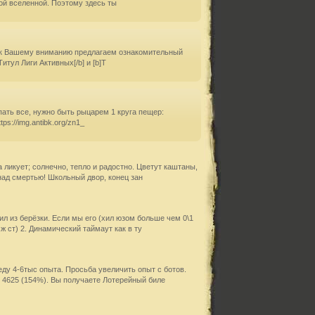
вой вселенной. Поэтому здесь ты
, [i]к Вашему вниманию предлагаем ознакомительный
Титул Лиги Активных[/b] и [b]Т
пать все, нужно быть рыцарем 1 круга пещер:
https://img.antibk.org/zn1_
а ликует; солнечно, тепло и радостно. Цветут каштаны,
над смертью! Школьный двор, конец зан
ил из берёзки. Если мы его (хил юзом больше чем 0\1
ж ст) 2. Динамический таймаут как в ту
еду 4-6тыс опыта. Просьба увеличить опыт с ботов.
: 4625 (154%). Вы получаете Лотерейный биле