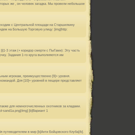
оторых же , он человек загадка. Мы провели небольшое
ереходим с Центральной площади на Старшилкину
 идем на Большую Торговую улицу: [img]http:
[i]1-3 этаж (+ коридор смерти с ПыГами): Эту часть
очку. Задания 1-го круга выполняются им
ным игрокам, преимущественно [9]+ уровня.
командой. Для [10]+ уровней в пещере представляет
 также для немногочисленных охотников за кладами.
l-sand1a.png[/img] [b]Вариант 1
бя путеводителем в мир [b]Анти Бойцовского Клуба[/b].