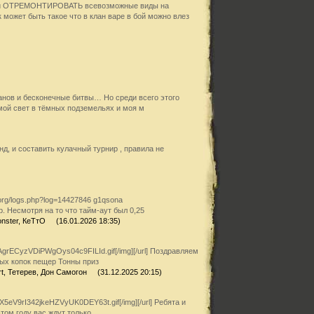
ни и ОТРЕМОНТИРОВАТЬ всевозможные виды на
может быть такое что в клан варе в бой можно влез
ланов и бесконечные битвы… Но среди всего этого
мой свет в тёмных подземельях и моя м
д, и составить кулачный турнир , правила не
.org/logs.php?log=14427846 g1qsona
ар. Несмотря на то что тайм-аут был 0,25
onster, КеТтО (16.01.2026 18:35)
DYpAgrECyzVDiPWgOys04c9FILId.gif[/img][/url] Поздравляем
ых копок пещер Тонны приз
ort, Тетерев, Дон Самогон (31.12.2025 20:15)
1LX5eV9rI342jkeHZVyUK0DEY63t.gif[/img][/url] Ребята и
том году вас ждут только