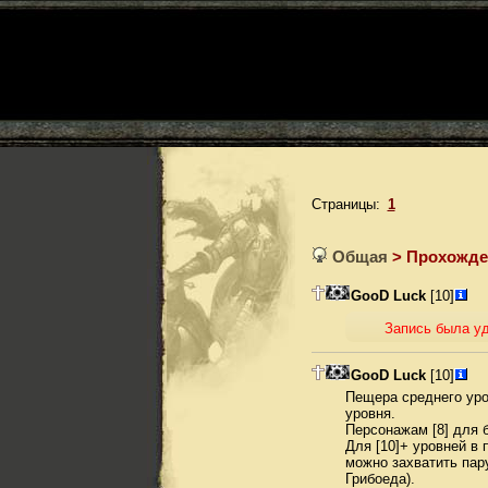
Страницы:
1
Общая
> Прохожде
GooD Luck
[10]
Запись была у
GooD Luck
[10]
Пещера среднего уро
уровня.
Персонажам [8] для 
Для [10]+ уровней в 
можно захватить пару
Грибоеда).