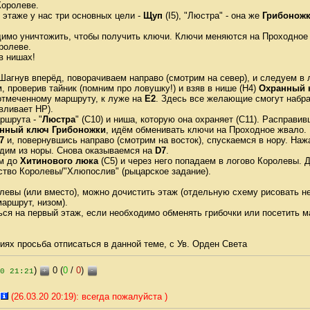
Королеве.
 этаже у нас три основных цели -
Щуп
(I5), "Люстра" - она же
Грибоножк
имо уничтожить, чтобы получить ключи. Ключи меняются на Проходное 
ролеве.
в нишах!
 Шагнув вперёд, поворачиваем направо (смотрим на север), и следуем в
 проверив тайник (помним про ловушку!) и взяв в нише (H4)
Охранный 
отмеченному маршруту, к луже на
E2
. Здесь все желающие смогут набра
вливает HP).
шрута - "
Люстра
" (C10) и ниша, которую она охраняет (C11). Расправив
нный ключ Грибоножки
, идём обменивать ключи на Проходное жвало.
7
и, повернувшись направо (смотрим на восток), спускаемся в нору. Нажа
дим из норы. Снова оказываемся на
D7
.
им до
Хитинового люка
(C5) и через него попадаем в логово Королевы.
йство Королевы/"Хлюпослив" (рыцарское задание).
левы (или вместо), можно дочистить этаж (отдельную схему рисовать н
маршрут, низом).
ься на первый этаж, если необходимо обменять грибочки или посетить м
иях просьба отписаться в данной теме, с Ув. Орден Света
)
0 (
0
/
0
)
+
-
0 21:21
(26.03.20 20:19): всегда пожалуйста )