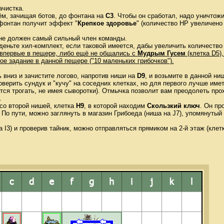
ачистка.
м, зачищая ботов, до фонтана на
C3
. Чтобы он сработал, надо уничто
фонтан получит эффект "
Крепкое здоровье
" (количество HP увеличено
ане должен самый сильный член команды.
деньте хил-комплект, если таковой имеется, дабы увеличить количество
впервые в пещере, либо ещё не общались с
Мудрым Гусем
(клетка D5),
ое задание в данной пещере ("10 маленьких грибочков").
 вниз и зачистите логово, напротив ниши на
D9
, и возьмите в данной н
верить сундук и "кучу" на соседних клетках, но для первого лучше имет
ется трогать, не имея сыворотки). Отмычка позволит вам преодолеть про
.
со второй нишей, клетка
H9
, в которой находим
Скользкий ключ
. Он пр
 По пути, можно заглянуть в магазин Грибоеда (ниша на J7), упомянутый
а I3) и проверив тайник, можно отправляться прямиком на 2-й этаж (клетк