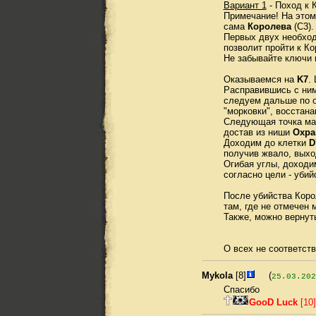
Вариант 1
- Поход к 
Примечание! На этом
сама
Королева
(C3).
Первых двух необход
позволит пройти к Ко
Не забывайте ключи 
Оказываемся на
K7
.
Расправившись с ним,
следуем дальше по 
"морковки", восстана
Следующая точка мар
достав из ниши
Охра
Доходим до клетки
D
получив жвало, выхо
Огибая углы, доход
согласно цели - уби
После убийства Коро
там, где не отмечен 
Также, можно вернут
О всех не соответств
Mykola
[8]
(
25.03.202
Спасибо
GooD Luck
[10]