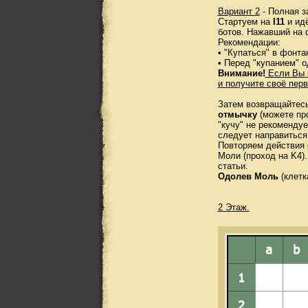
Вариант 2
- Полная з
Стартуем на
I11
и идё
ботов. Нажавший на 
Рекомендации:
• "Купаться" в фонт
• Перед "купанием" о
Внимание!
Если Вы 
и получите своё перв
Затем возвращайтесь
отмычку
(можете про
"кучу" не рекоменду
следует направиться
Повторяем действия 
Моли (проход на K4).
статьи.
Одолев Моль
(клетк
2 Этаж.