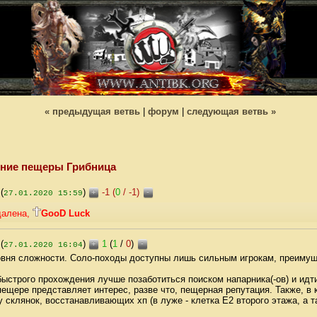
« предыдущая ветвь
|
форум
|
следующая ветвь »
ние пещеры Грибница
(
)
-1 (
0
/
-1
)
+
-
27.01.2020 15:59
далена,
GooD Luck
(
)
1
(
1
/
0
)
+
-
27.01.2020 16:04
вня сложности. Соло-походы доступны лишь сильным игрокам, преимущ
быстрого прохождения лучше позаботиться поиском напарника(-ов) и идт
пещере представляет интерес, разве что, пещерная репутация. Также, в 
 склянок, восстанавливающих хп (в луже - клетка E2 второго этажа, а т