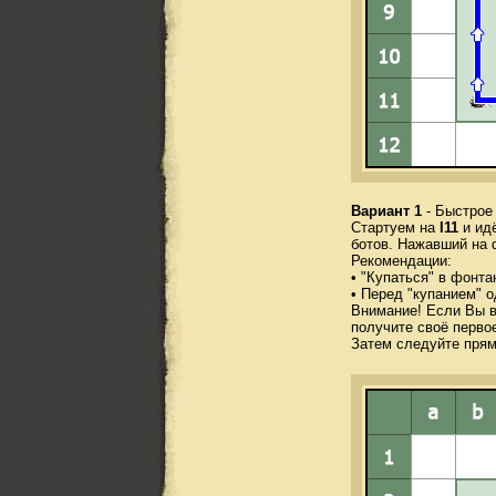
Вариант 1
- Быстрое
Стартуем на
I11
и идё
ботов. Нажавший на 
Рекомендации:
• "Купаться" в фонт
• Перед "купанием" о
Внимание! Если Вы в
получите своё первое
Затем следуйте прями