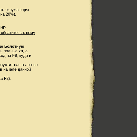
жить окружающих
 на 20%).
 HP.
 обратитесь к нему
ише
Болотную
ь полные хп, а
ход на
F8
, куда и
опустит нас в логово
 в начале данной
а F2).