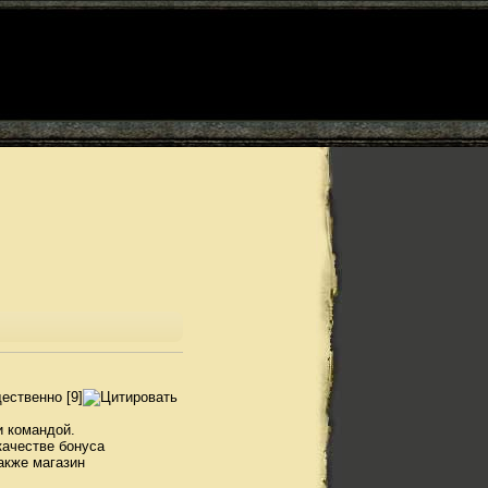
ественно [9]+
и командой.
качестве бонуса
акже магазин