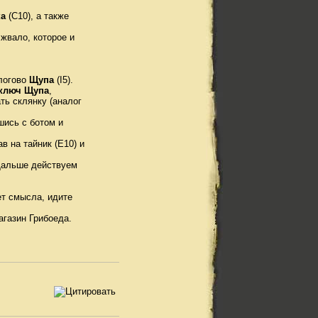
а
(C10), а также
жвало, которое и
 логово
Щупа
(I5).
ключ Щупа
,
ть склянку (аналог
шись с ботом и
в на тайник (E10) и
 Дальше действуем
ет смысла, идите
агазин Грибоеда.