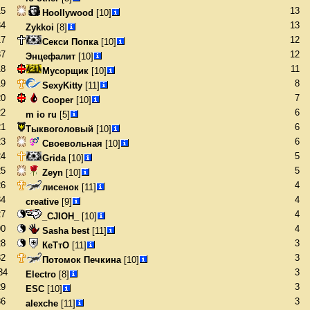
15
13
Hoollywood
[10]
34
13
Zykkoi
[8]
17
12
Секси Попка
[10]
37
12
Энцефалит
[10]
18
11
Мусорщик
[10]
19
8
SexyKitty
[11]
20
7
Cooper
[10]
22
6
m io ru
[5]
21
6
Тыквоголовый
[10]
23
6
Своевольная
[10]
24
5
Grida
[10]
25
5
Zeyn
[10]
26
4
лисенок
[11]
34
4
creative
[9]
27
4
_CJIOH_
[10]
90
4
Sasha best
[11]
28
3
КеТтО
[11]
32
3
Потомок Печкина
[10]
34
3
Electro
[8]
29
3
ESC
[10]
36
3
alexche
[11]