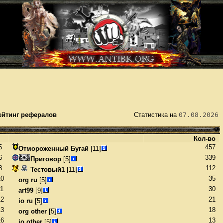
ейтинг рефералов
Статистика на
07.08.2026
Кол-во
5
457
Отмороженный Бугай
[11]
6
339
Приговор
[5]
8
112
Тестовый1
[11]
10
35
org ru
[5]
11
30
art99
[9]
12
21
io ru
[5]
13
18
org other
[5]
16
13
io other
[5]