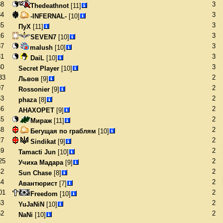
38
3
Thedeathnot
[11]
34
3
-INFERNAL-
[10]
35
3
ПуХ
[11]
16
3
SEVEN7
[10]
37
3
malush
[10]
31
3
DaiL
[10]
30
3
Secret Player
[10]
33
2
Львов
[9]
97
2
Rossonier
[9]
53
2
phaza
[8]
46
2
АНАХОРЕТ
[9]
45
2
Мираж
[11]
48
2
Бегущая по граблям
[10]
27
2
Sindikat
[9]
49
2
Tamacti Jun
[10]
25
2
Учиха Мадара
[9]
42
2
Sun Chase
[8]
44
2
Авантюрист
[7]
01
2
Freedom
[10]
53
2
YuJaNiN
[10]
52
2
NaNi
[10]