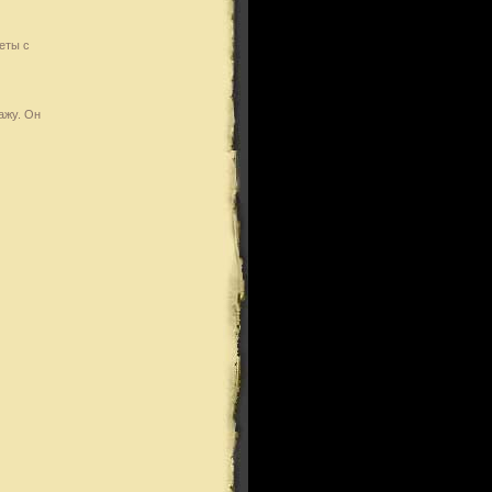
еты с
ажу. Он