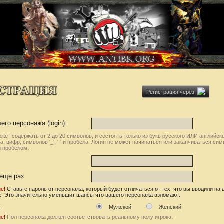
Регистрация через
го персонажа (login):
ожет содержать от 2 до 20 символов, и состоять только из букв русского ИЛИ английск
а, цифр, символов '_', '-' и пробела. Логин не может начинаться или заканчиваться си
или пробелом.
еще раз
е!
Ставьте пароль от персонажа, который будет отличаться от тех, что вы вводили на 
х. Это значительно уменьшит шансы что вашего персонажа взломают.
л
Мужской
Женский
е!
Пол персонажа должен соответствовать реальному полу игрока.