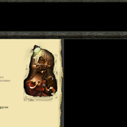
ого
мволами
других