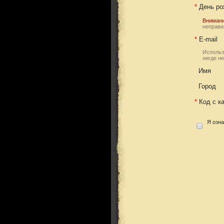
*
День ро
Внимани
неправи
*
E-mail
Использ
нигде н
Имя
Город
*
Код с к
Я озна