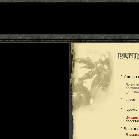
*
Имя ваше
Логин м
алфавит
'_', '-' 
*
Пароль
*
Пароль 
Внимани
проекта
*
Ваш по
Внимани