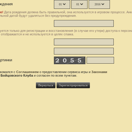
ждения
е!
Дата рождения должна быть правильной, она используется в игровом процессе. Анк
льной датой будут удаляться без предупреждения.
уется только для регистрации и восстановления (в случае его утери) доступа к персон
е отображается и не используется в целях спама.
артинки
комился с
Соглашением
о предоставлении сервиса игры и
Законами
Бойцовского Клуба
и согласен по всем пунктам.