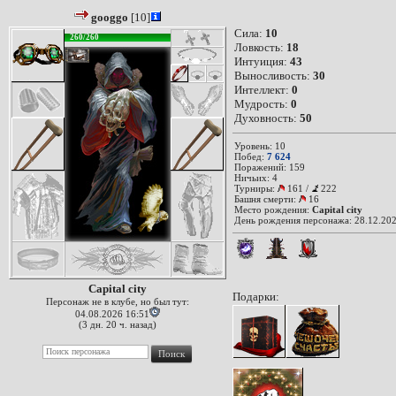
googgo
[10]
Сила:
10
260/260
Ловкость:
18
Интуиция:
43
Выносливость:
30
Интеллект:
0
Мудрость:
0
Духовность:
50
Уровень: 10
Побед:
7 624
Поражений: 159
Ничьих: 4
Турниры:
161
/
222
Башня смерти:
16
Место рождения:
Capital city
День рождения персонажа: 28.12.202
Capital city
Подарки:
Персонаж не в клубе, но был тут:
04.08.2026 16:51
(3 дн. 20 ч. назад)