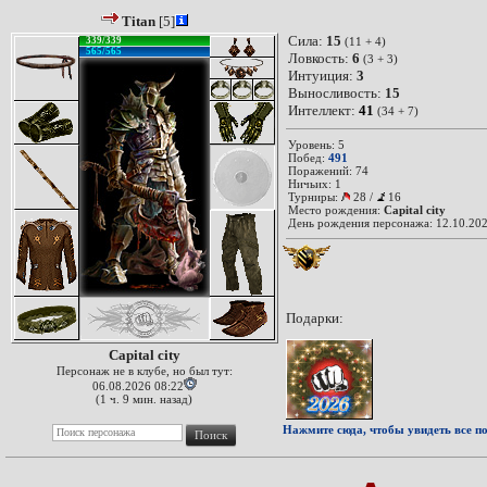
Titan
[5]
Сила:
15
339/339
(11 + 4)
565/565
Ловкость:
6
(3 + 3)
Интуиция:
3
Выносливость:
15
Интеллект:
41
(34 + 7)
Уровень: 5
Побед:
491
Поражений: 74
Ничьих: 1
Турниры:
28
/
16
Место рождения:
Capital city
День рождения персонажа: 12.10.202
Подарки:
Capital city
Персонаж не в клубе, но был тут:
06.08.2026 08:22
(1 ч. 9 мин. назад)
Нажмите сюда, чтобы увидеть все по