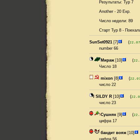
Результаты: Тур 7
Another - 20 Екр.
Число недели: 89
Старт Тур 8 - Поехали
SunSet0921
[7]
(
22.0
number 66
Мираж
[10]
(
22.
Число 18
mixon
[8]
(
22.0
число 22
I SILDY R
[10]
(
22.0
число 23
Сушняк
[9]
(
22.
цифра 17
бандит вояж
[10]
цифра 56