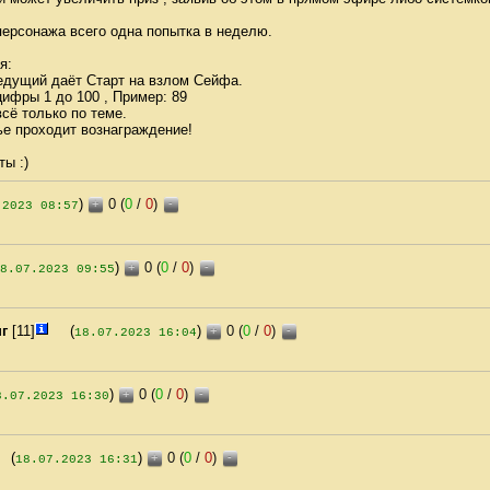
персонажа всего одна попытка в неделю.
я:
едущий даёт Старт на взлом Сейфа.
цифры 1 до 100 , Пример: 89
всё только по теме.
ье проходит вознаграждение!
ы :)
)
0 (
0
/
0
)
+
-
.2023 08:57
)
0 (
0
/
0
)
+
-
8.07.2023 09:55
г
[11]
(
)
0 (
0
/
0
)
+
-
18.07.2023 16:04
)
0 (
0
/
0
)
+
-
8.07.2023 16:30
(
)
0 (
0
/
0
)
+
-
18.07.2023 16:31