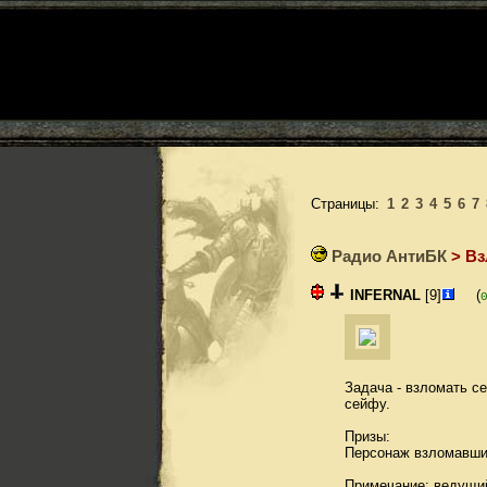
Страницы:
1
2
3
4
5
6
7
Радио АнтиБК
> Вз
INFERNAL
[9]
(
Задача - взломать с
сейфу.
Призы:
Персонаж взломавший
Примечание: ведущий