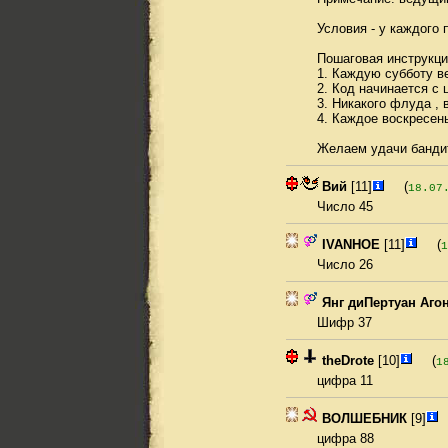
Условия - у каждого 
Пошаговая инструкци
1. Каждую субботу в
2. Код начинается с 
3. Никакого флуда , 
4. Каждое воскресен
Желаем удачи бандит
Вий
[11]
(
18.07
Число 45
IVANHOE
[11]
(
1
Число 26
Янг диПертуан Агон
Шифр 37
theDrote
[10]
(
1
цифра 11
ВОЛШЕБНИК
[9]
цифра 88