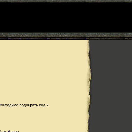
еобходимо подобрать код к
й от Радио.