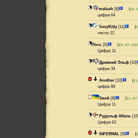
malush
[8]
(
19.
цифра 64
SexyKitty
[11]
(
2
число 22
Лось
[5]
(
20.07.202
Цифра 11
Древний Эльф
[10]
цифра 34
Another
[10]
(
21
цифра 89
Змей
[8]
(
21.07
Цифра 11
Рудольф Абель
[10
Цифра 62
INFERNAL
[9]
(