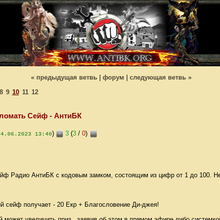
« предыдущая ветвь
|
форум
|
следующая ветвь »
8
9
10
11
12
ломать Сейф - АнтиБК
)
3
(
3
/
0
)
+
-
04.06.2023 13:40
ейф Радио АнтиБК с кодовым замком, состоящим из цифр от 1 до 100. Н
 сейф получает - 20 Екр + Благословение Ди-джея!
 может увеличить приз , заявив об этом в прямом эфире либо системко