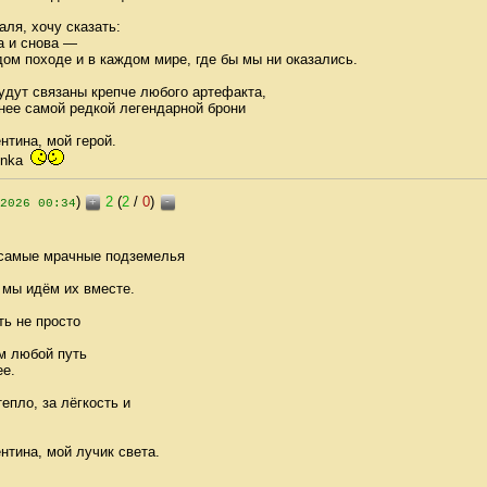
аля, хочу сказать:
а и снова —
ом походе и в каждом мире, где бы мы ни оказались.
удут связаны крепче любого артефакта,
нее самой редкой легендарной брони
нтина, мой герой.
inka
)
2
(
2
/
0
)
+
-
2026 00:34
 самые мрачные подземелья
 мы идём их вместе.
ть не просто
ым любой путь
ее.
тепло, за лёгкость и
нтина, мой лучик света.