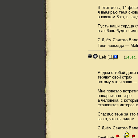
В этот день, 14 февр
я выбираю тебя снов
в каждом бою, в кажд
Пусть наши сердца б
а любовь будет силь
С Днём Святого Вале
Твоя навсегда — Mal
Leb
[11]
(
14.02.
Рядом с тобой даже
теряют свой страх,
потому что я знаю —
Мне повезло встрети
напарника по игре,
а человека, с котор
становится интересн
Спасибо тебе за это 
за то, что ты рядом.
С Днём Святого Вале
Твой Leb