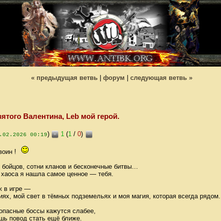
« предыдущая ветвь
|
форум
|
следующая ветвь »
ятого Валентина, Leb мой герой.
)
1
(
1
/
0
)
+
-
.02.2026 00:19
воин !
и бойцов, сотни кланов и бесконечные битвы…
 хаоса я нашла самое ценное — тебя.
ж в игре —
ях, мой свет в тёмных подземельях и моя магия, которая всегда рядом.
опасные боссы кажутся слабее,
ь повод стать ещё ближе.