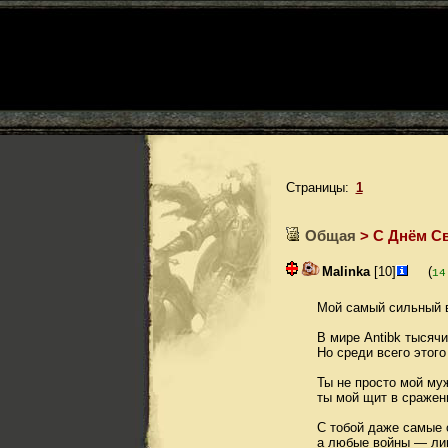
Страницы:
1
Общая
> С Днём Св
Malinka
[10]
(
14
Мой самый сильный 
В мире Antibk тысяч
Но среди всего этого
Ты не просто мой му
ты мой щит в сражени
С тобой даже самые 
а любые войны — лиш