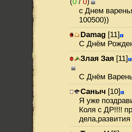
(
0
/
0
)
-
с Днем варень
100500))
Damag
[11]
С Днём Рожде
Злая Зая
[11]
-
С Днём Варенья
Саныч
[10]
Я уже поздрав
Коля с ДР!!!! 
дела,развития