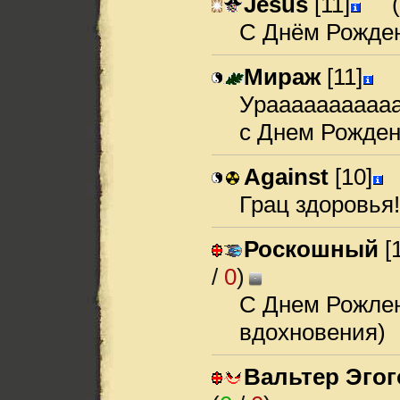
Jesus
[11]
(
С Днём Рожде
Мираж
[11]
Урааааааааааа
с Днем Рождени
Against
[10]
Грац здоровья!
Роскошный
[
/
0
)
-
С Днем Рожлен
вдохновения)
Вальтер Эгог