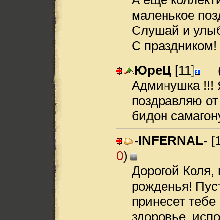
А еще коллект
маленькое поз
Слушай и улы
С праздником!
ЮреЦ
[11]
Админушка !!! 
поздравляю от 
бидон самагону 
-INFERNAL-
[1
0
)
-
Дорогой Коля,
рожденья! Пус
принесет тебе
здоровье, исп