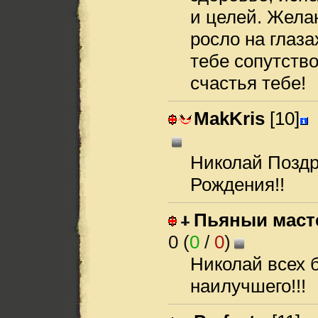
и целей. Жела
росло на глаза
тебе сопутство
счастья тебе!
MakKris
[10]
-
Николай Поздр
Рождения!!
Пьяныи маст
0 (
0
/
0
)
-
Николай всех б
наилучшего!!!