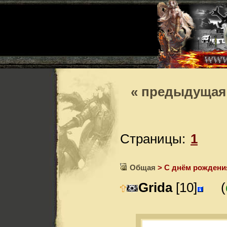
« предыдущая
Страницы:
1
Общая
> С днём рождени
Grida
[10]
(