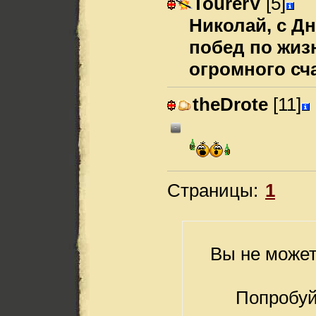
TourerV
[5]
Николай, с Д
побед по жиз
огромного сч
theDrote
[11]
-
Страницы:
1
Вы не может
Попробуй