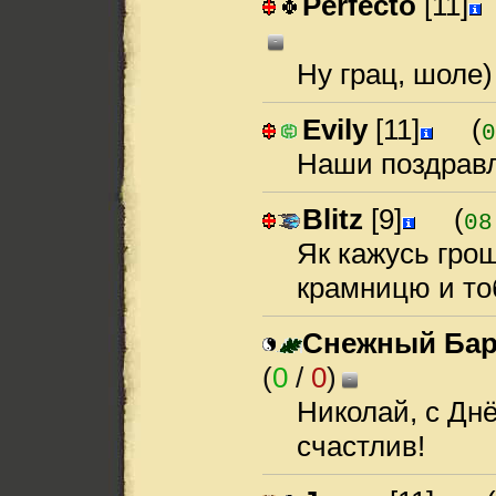
Perfecto
[11]
-
Ну грац, шоле)
Evily
[11]
(
0
Наши поздравле
Blitz
[9]
(
08
Як кажусь грош
крамницю и то
Снежный Ба
(
0
/
0
)
-
Николай, с Дн
счастлив!