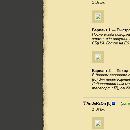
1 Этаж.
Вариант 1 — Быстр
После входа поворач
этажа, где попутно 
СБ(H6). Ботов на E6
Вариант 2 — Поход 
В данном варианте с
(I6) для перемещени
Лаборатории нам ме
телепорт (J7), огиб
AnDeRsOn
[8]
(
22.0
2 Этаж.