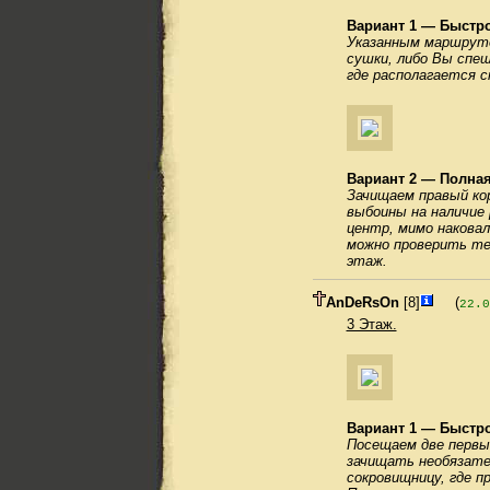
Вариант 1 — Быстр
Указанным маршрутом
сушки, либо Вы спеш
где располагается с
Вариант 2 — Полная
Зачищаем правый ко
выбоины на наличие 
центр, мимо наковал
можно проверить тел
этаж.
AnDeRsOn
[8]
(
22.0
3 Этаж.
Вариант 1 — Быстр
Посещаем две первы
зачищать необязател
сокровищницу, где п