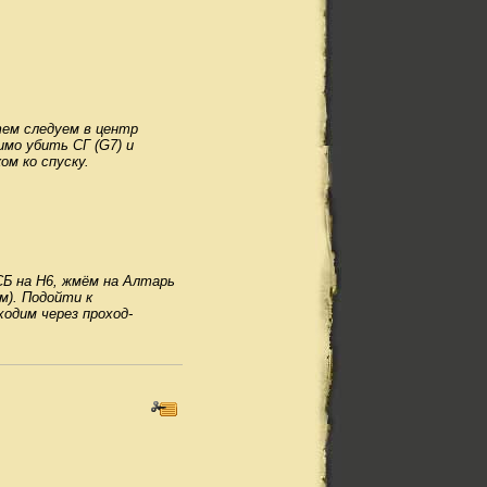
тем следуем в центр
мо убить СГ (G7) и
ом ко спуску.
СБ на H6, жмём на Алтарь
м). Подойти к
дим через проход-