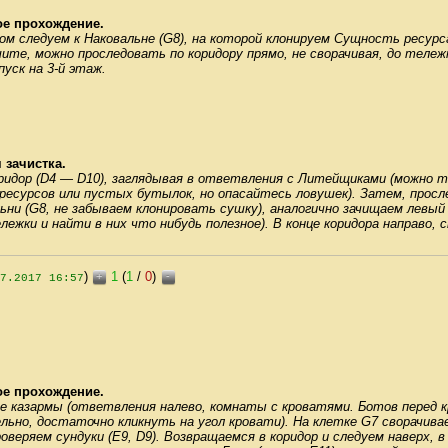
ое прохождение.
 следуем к Наковальне (G8), на которой клонируем Сущность ресурса
ите, можно проследовать по коридору прямо, не сворачивая, до тележ
пуск на 3-й этаж.
 зачистка.
ридор (D4 — D10), заглядывая в ответвления с Литейщиками (можно 
ресурсов или пустых бутылок, но опасайтесь ловушек). Затем, просл
ьни (G8, не забываем клонировать сушку), аналогично зачищаем левый 
ежки и найти в них что нибудь полезное). В конце коридора направо, с
)
1
(
1
/
0
)
+
-
7.2017 16:57
ое прохождение.
е казармы (ответвления налево, комнаты с кроватями. Ботов перед 
ьно, достаточно кликнуть на угол кровати). На клетке G7 сворачивае
роверяем сундуки (E9, D9). Возвращаемся в коридор и следуем наверх, 