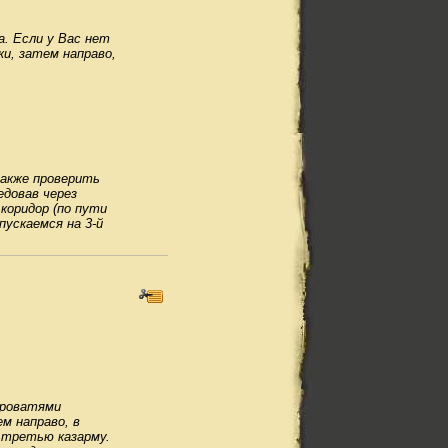
. Если у Вас нет
ки, затем направо,
также проверить
едовав через
коридор (по пути
пускаемся на 3-й
кроватями
м направо, в
в третью казарму.