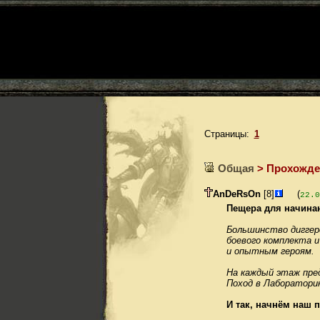
Страницы:
1
Общая
> Прохожде
AnDeRsOn
[8]
(
22.0
Пещера для начина
Большинство диггеро
боевого комплекта 
и опытным героям.
На каждый этаж пред
Поход в Лаборатори
И так, начнём наш п