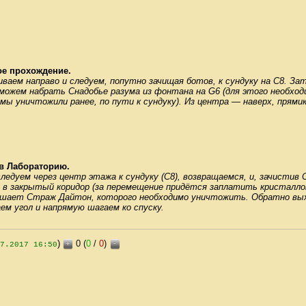
ое прохождение.
иваем направо и следуем, попутно зачищая ботов, к сундуку на C8. За
можем набрать Снадобье разума из фонтана на G6 (для этого необходи
 мы уничтожили ранее, по пути к сундуку). Из центра — наверх, прямик
в Лабораторию.
ледуем через центр этажа к сундуку (C8), возвращаемся, и, зачистив 
я в закрытый коридор (за перемещение придётся заплатить кристалло
шает Страж Дайтон, которого необходимо уничтожить. Обратно выхо
аем угол и напрямую шагаем ко спуску.
)
0 (
0
/
0
)
+
-
7.2017 16:50