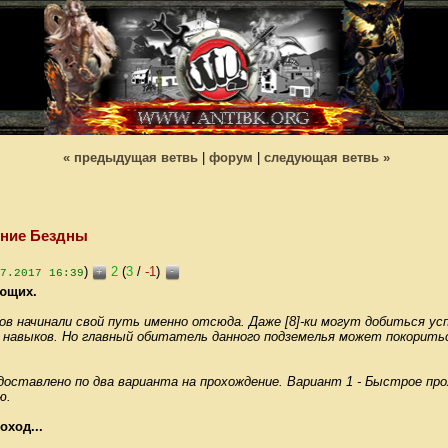
« предыдущая ветвь
|
форум
|
следующая ветвь »
ние Бездны
)
2
(
3
/
-1
)
+
-
7.2017 16:39
ющих.
в начинали свой путь именно отсюда. Даже [8]-ки могут добиться усп
и навыков. Но главный обитатель данного подземелья может покорит
оставлено по два варианта на прохождение. Вариант 1 - Быстрое про
ю.
оход...