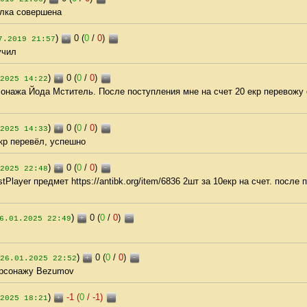
елка совершена
)
0 (
0
/
0
)
+
-
7.2019 21:57
учил
)
0 (
0
/
0
)
+
-
2025 14:22
сонажа Йода Мститель. После поступления мне на счет 20 екр перевожу 
)
0 (
0
/
0
)
+
-
2025 14:33
кр перевёл, успешно
)
0 (
0
/
0
)
+
-
2025 22:48
Player предмет https://antibk.org/item/6836 2шт за 10екр на счет. после
)
0 (
0
/
0
)
+
-
6.01.2025 22:49
)
0 (
0
/
0
)
+
-
26.01.2025 22:52
ерсонажу Bezumov
)
-1 (
0
/
-1
)
+
-
2025 18:21