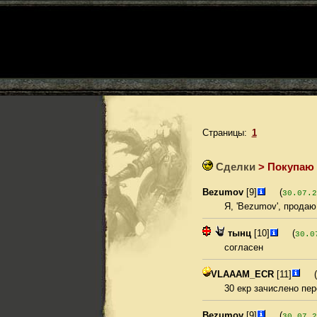
Страницы:
1
Сделки
> Покупаю 
Bezumov
[9]
(
30.07.2
Я, 'Bezumov', продаю
тынц
[10]
(
30.0
согласен
VLAAAM_ECR
[11]
(
30 екр зачислено пе
Bezumov
[9]
(
30.07.2