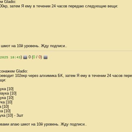
м Gladio:
00кр, затем Я ему в течении 24 часов передаю следующие вещи:
шмот на 10й уровень. Жду подписи..
)
0 (
0
/
0
)
+
-
2025 18:43
сонажем Gladio:
реводит 102екр через алхимика БК, затем Я ему в течении 24 часов пер
щи:
ка [10]
аука [10]
ка [10]
ка [10]
 [10]
а [10]
ка [10] - 3шт
вами апаю шмот на 10й уровень. Жду подписи..