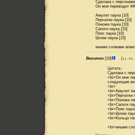
Сделака с персонаже
Он мне переводит 44
Амулет паука [10]
Перчатки паука [10]
Поножи паука [10]
Сапоги паука [10]
Пояс паука [10]
Шлем паука [10]
иными словами апаю 
Bezumov
[10]
(
11.02.
Цитата :
Сделака с пер
<br>Он мне пе
следующие ве
<br>
<br>Амулет пау
<br>Перчатки п
<br>Поножи пау
<br>Сапоги пау
<br>Пояс паука
<br>Шлем паук
<br>Кольцо пау
<br>иными сло