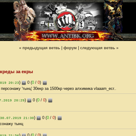
« предыдущая ветвь
|
форум
|
следующая ветвь »
креды за екры
)
0 (
0
/
0
)
+
-
019 20:23
 персонажу 'тынц' 30екр за 1500кр через алхимика vlaaam_ecr..
)
0 (
0
/
0
)
+
-
7.2019 20:29
)
0 (
0
/
0
)
+
-
30.07.2019 21:30
рсонажу тынц
)
0 (
0
/
0
)
+
-
019 21:56