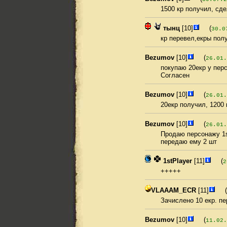
1500 кр получил, сд
тынц
[10]
(
30.0
кр перевел,екры пол
Bezumov
[10]
(
26.01.
покупаю 20екр у пер
Согласен
Bezumov
[10]
(
26.01.
20екр получил, 1200 
Bezumov
[10]
(
26.01.
Продаю персонажу 1st
передаю ему 2 шт
1stPlayer
[11]
(
2
+++++
VLAAAM_ECR
[11]
(
Зачислено 10 екр. п
Bezumov
[10]
(
11.02.