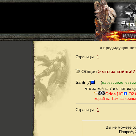
« предыдущая ве
Страницы:
1
Общая
> что за койны!7
Safiti
[7]
(
01.03.2026 03:22
что за койны!7 и с чет их е
Grida
[10]
(02.
корабль. Там за коин
Страницы:
1
Вы не можете ос
Попробуй